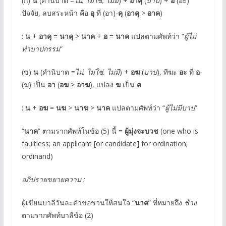
(ก)
น
(คำนิบาต =
ไม่, ไม่ใช่, ไม่มี
) +
อาคุ
(
บาป
) +
อ
(อะ)
ปัจจัย, ลบสระหน้า คือ
อุ
ที่ (อา)-
คุ
(
อาคุ
>
อาค
)
:
น
+
อาคุ
=
นาคุ
>
นาค
+
อ
=
นาค
แปลตามศัพท์ว่า “
ผู้ไม่
ทำบาปกรรม
”
(ข)
น
(คำนิบาต =
ไม่, ไม่ใช่, ไม่มี
) +
อฆ
(
บาป
), ทีฆะ
อะ
ที่
อ
-
(ฆ) เป็น
อา
(
อฆ
>
อาฆ
), แปลง
ฆ
เป็น
ค
:
น
+
อฆ
=
นฆ
>
นาฆ
>
นาค
แปลตามศัพท์ว่า “
ผู้ไม่มีบาป
”
“
นาค
” ตามรากศัพท์ในข้อ (5) นี้ =
ผู้มุ่งจะบวช
(one who is
faultless; an applicant [or candidate] for ordination;
ordinand)
อภิปรายขยายความ :
ผู้เขียนบาลีวันละคำขอชวนให้สนใจ “
นาค
” ที่หมายถึง
ช้าง
ตามรากศัพท์บาลีข้อ (2)