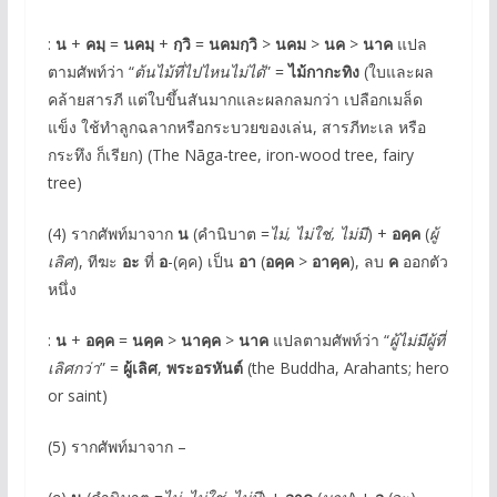
:
น
+
คมฺ
=
นคมฺ
+
กฺวิ
=
นคมกฺวิ
>
นคม
>
นค
>
นาค
แปล
ตามศัพท์ว่า “
ต้นไม้ที่ไปไหนไม่ได้
” =
ไม้กากะทิง
(ใบและผล
คล้ายสารภี แต่ใบขึ้นสันมากและผลกลมกว่า เปลือกเมล็ด
แข็ง ใช้ทําลูกฉลากหรือกระบวยของเล่น, สารภีทะเล หรือ
กระทึง ก็เรียก) (The Nāga-tree, iron-wood tree, fairy
tree)
(4) รากศัพท์มาจาก
น
(คำนิบาต =
ไม่, ไม่ใช่, ไม่มี
) +
อคฺค
(
ผู้
เลิศ
), ทีฆะ
อะ
ที่
อ
-(คฺค) เป็น
อา
(
อคฺค
>
อาคฺค
), ลบ
ค
ออกตัว
หนึ่ง
:
น
+
อคฺค
=
นคฺค
>
นาคฺค
>
นาค
แปลตามศัพท์ว่า “
ผู้ไม่มีผู้ที่
เลิศกว่า
” =
ผู้เลิศ
,
พระอรหันต์
(the Buddha, Arahants; hero
or saint)
(5) รากศัพท์มาจาก –