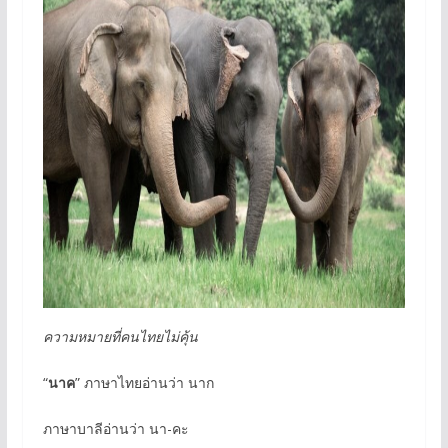
ความหมายที่คนไทยไม่คุ้น
“
นาค
” ภาษาไทยอ่านว่า นาก
ภาษาบาลีอ่านว่า นา-คะ