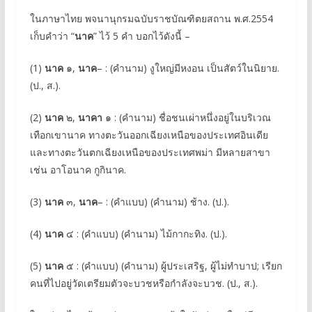
ในภาษาไทย พจนานุกรมฉบับราชบัณฑิตยสถาน พ.ศ.2554
เก็บคำว่า “
นาค
” ไว้ 5 คำ บอกไว้ดังนี้ –
(1)
นาค
๑,
นาค
– : (คำนาม) งูใหญ่มีหงอน เป็นสัตว์ในนิยาย.
(ป., ส.).
(2)
นาค
๒,
นาคา
๑ : (คำนาม) ชื่อชนเผ่าหนึ่งอยู่ในบริเวณ
เทือกเขานาค ทางตะวันออกเฉียงเหนือของประเทศอินเดีย
และทางตะวันตกเฉียงเหนือของประเทศพม่า มีหลายสาขา
เช่น อาโอนาค กูกินาค.
(3)
นาค
๓,
นาค
– : (คำแบบ) (คำนาม) ช้าง. (ป.).
(4)
นาค
๔ : (คำแบบ) (คำนาม) ไม้กากะทิง. (ป.).
(5)
นาค
๕ : (คำแบบ) (คำนาม) ผู้ประเสริฐ, ผู้ไม่ทําบาป; เรียก
คนที่ไปอยู่วัดเตรียมตัวจะบวชหรือกําลังจะบวช. (ป., ส.).