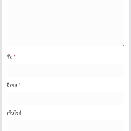
ชื่อ
*
อีเมล
*
เว็บไซต์