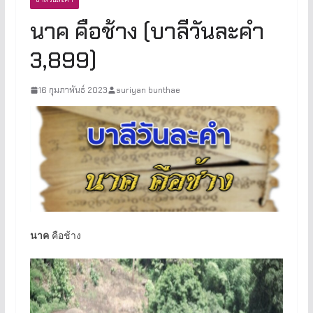
นาค คือช้าง (บาลีวันละคำ
3,899)
16 กุมภาพันธ์ 2023
suriyan bunthae
นาค
คือช้าง