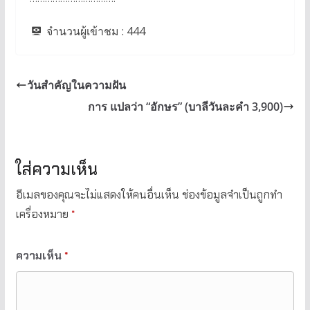
จำนวนผู้เข้าชม :
444
วันสำคัญในความฝัน
การ แปลว่า “อักษร” (บาลีวันละคำ 3,900)
ใส่ความเห็น
อีเมลของคุณจะไม่แสดงให้คนอื่นเห็น
ช่องข้อมูลจำเป็นถูกทำ
เครื่องหมาย
*
ความเห็น
*