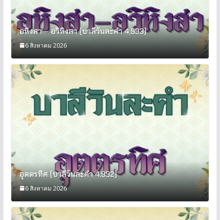
อหิงสา – อวิหิงสา (บาลีวันละคำ 4,993)
6 สิงหาคม 2026
อุตตรทิศ (บาลีวันละคำ 4,992)
6 สิงหาคม 2026