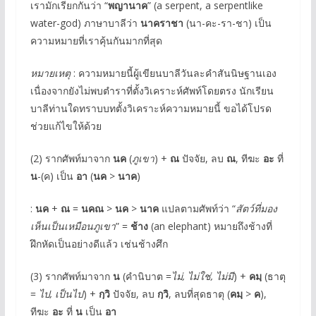
เรามักเรียกกันว่า “
พญานาค
” (a serpent, a serpentlike
water-god) ภาษาบาลีว่า
นาคราชา
(นา-คะ-รา-ชา) เป็น
ความหมายที่เราคุ้นกันมากที่สุด
หมายเหตุ
: ความหมายนี้ผู้เขียนบาลีวันละคำสันนิษฐานเอง
เนื่องจากยังไม่พบตำราที่ตั้งวิเคราะห์ศัพท์โดยตรง นักเรียน
บาลีท่านใดทราบบทตั้งวิเคราะห์ความหมายนี้ ขอได้โปรด
ช่วยแก้ไขให้ด้วย
(2) รากศัพท์มาจาก
นค
(
ภูเขา
) +
ณ
ปัจจัย, ลบ
ณ
, ทีฆะ
อะ
ที่
น
-(ค) เป็น
อา
(
นค
>
นาค
)
:
นค
+
ณ
=
นคณ
>
นค
>
นาค
แปลตามศัพท์ว่า “
สัตว์ที่มอง
เห็นเป็นเหมือนภูเขา
” =
ช้าง
(an elephant) หมายถึงช้างที่
ฝึกหัดเป็นอย่างดีแล้ว เช่นช้างศึก
(3) รากศัพท์มาจาก
น
(คำนิบาต =
ไม่, ไม่ใช่, ไม่มี
) +
คมฺ
(ธาตุ
=
ไป, เป็นไป
) +
กฺวิ
ปัจจัย, ลบ
กฺวิ
, ลบที่สุดธาตุ (
คมฺ
>
ค
),
ทีฆะ
อะ
ที่
น
เป็น
อา