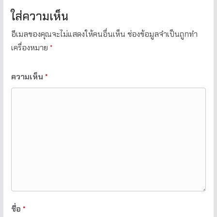
ใส่ความเห็น
อีเมลของคุณจะไม่แสดงให้คนอื่นเห็น
ช่องข้อมูลจำเป็นถูกทำ
เครื่องหมาย
*
ความเห็น
*
ชื่อ
*