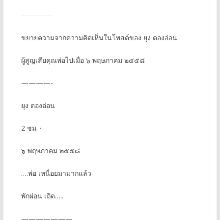
————-
ขยายความจากความคิดเห็นในโพสต์ของ ยุง ตองอ่อน
ผู้สูญเสียคุณพ่อไปเมื่อ ๖ พฤษภาคม ๒๕๕๘
————-
ยุง ตองอ่อน
2 ชม. ·
๖ พฤษภาคม ๒๕๕๘
….พ่อ เหนื่อยมามากแล้ว
พักผ่อน เถิด…..
———————