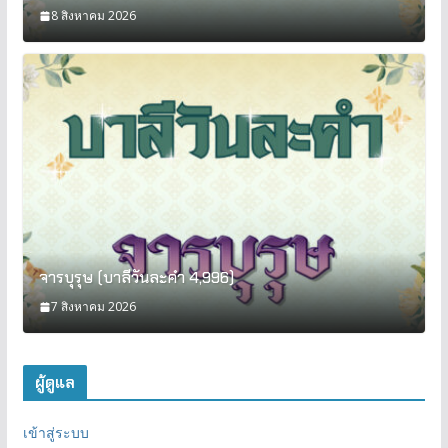
8 สิงหาคม 2026
จารบุรุษ (บาลีวันละคำ 4,996)
7 สิงหาคม 2026
ผู้ดูแล
เข้าสู่ระบบ