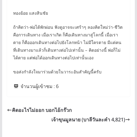
ทองย้อย แสงสินชัย
ถ้าคิดว่า-พ่อได้พักผ่อน ฟังดูอาจจะเศร้าๆ ลองคิดใหม่ว่า-ชีวิต
คือการเดินทาง เมื่อเราเกิด ก็คือเดินทางมาสู่โลกนี้ เมื่อเรา
ตาย ก็คือออกเดินทางต่อไปยังโลกหน้า ไม่มีใครตาย มีแต่คน
ที่เดินทางมาแล้วก็เดินทางต่อไปเท่านั้น – คิดอย่างนี้ พ่อก็ไม่
ได้ตาย แต่พ่อได้ออกเดินทางต่อไปเท่านั้นเอง
ขอส่งกำลังใจมาร่วมด้วยในวาระอันสำคัญนี้ครับ
จำนวนผู้เข้าชม :
6
คิดอะไรไม่ออก บอกไอ้กร๊วก
เจ้าขุนมูลนาย (บาลีวันละคำ 4,821)