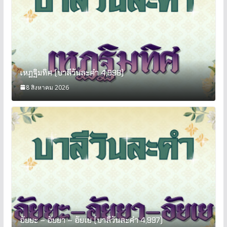
เหฏฐิมทิศ (บาลีวันละคำ 4,998)
8 สิงหาคม 2026
อัยยะ – อัยยา – อัยเย (บาลีวันละคำ 4,997)