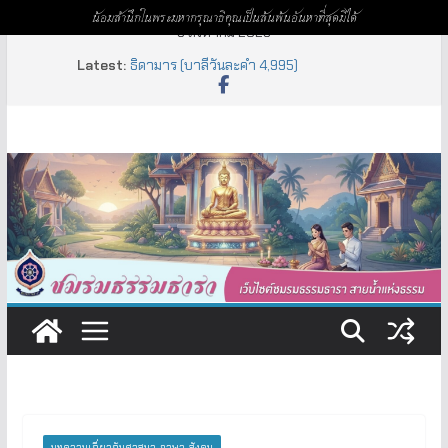
น้อมสำนึกในพระมหากรุณาธิคุณเป็นล้นพ้นอันหาที่สุดมิได้
Skip
9 สิงหาคม 2026
to
Latest:
ธิดามาร (บาลีวันละคำ 4,995)
content
สัลเลข – เนกขัม (บาลีวันละคำ 4,999)
เหฏฐิมทิศ (บาลีวันละคำ 4,998)
อัยยะ – อัยยา – อัยเย (บาลีวันละคำ 4,997)
จารบุรุษ (บาลีวันละคำ 4,996)
บทความเกี่ยวกับศาสนา-ภาษา-สังคม