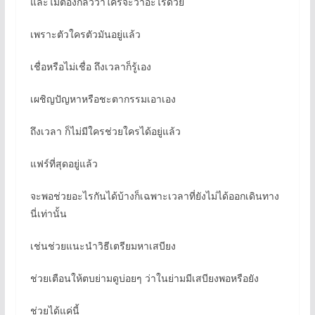
และไม่ต้องกลัวว่าใครจะว่าอะไรด้วย
เพราะตัวใครตัวมันอยู่แล้ว
เชื่อหรือไม่เชื่อ ถึงเวลาก็รู้เอง
เผชิญปัญหาหรือชะตากรรมเอาเอง
ถึงเวลา ก็ไม่มีใครช่วยใครได้อยู่แล้ว
แฟร์ที่สุดอยู่แล้ว
จะพอช่วยอะไรกันได้บ้างก็เฉพาะเวลาที่ยังไม่ได้ออกเดินทาง
นี่เท่านั้น
เช่นช่วยแนะนำวิธีเตรียมหาเสบียง
ช่วยเตือนให้ตบย่ามดูบ่อยๆ ว่าในย่ามมีเสบียงพอหรือยัง
ช่วยได้แค่นี้