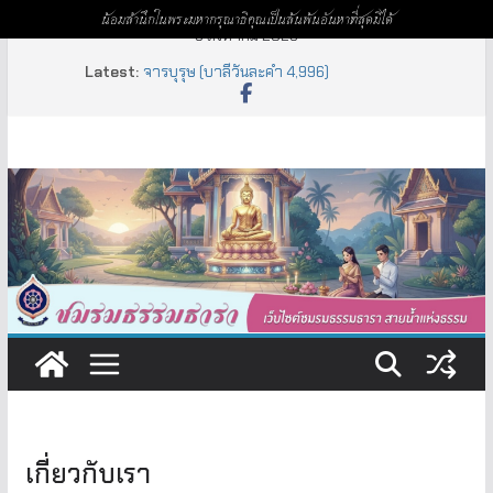
น้อมสำนึกในพระมหากรุณาธิคุณเป็นล้นพ้นอันหาที่สุดมิได้
Skip
9 สิงหาคม 2026
to
Latest:
จารบุรุษ (บาลีวันละคำ 4,996)
content
ห้าพัน (บาลีวันละคำ 5,000)
สัลเลข – เนกขัม (บาลีวันละคำ 4,999)
เหฏฐิมทิศ (บาลีวันละคำ 4,998)
อัยยะ – อัยยา – อัยเย (บาลีวันละคำ 4,997)
เกี่ยวกับเรา