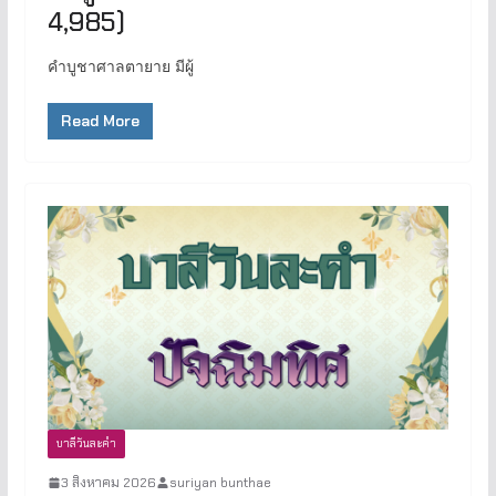
4,985)
คำบูชาศาลตายาย มีผู้
Read More
บาลีวันละคำ
3 สิงหาคม 2026
suriyan bunthae