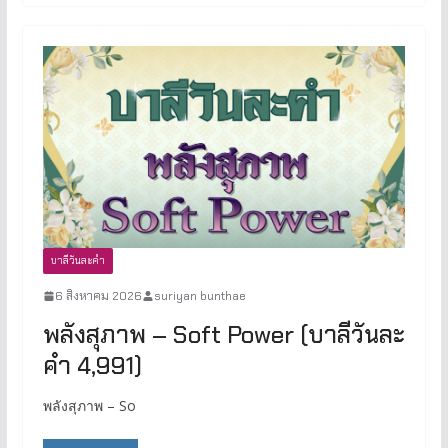
บาลีวันละคำ
6 สิงหาคม 2026
suriyan bunthae
พลังสุภาพ – Soft Power (บาลีวันละ
คำ 4,991)
พลังสุภาพ – So