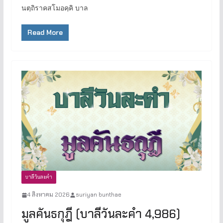
นตฺถิราคสโมอคฺคิ บาล
Read More
บาลีวันละคำ
4 สิงหาคม 2026
suriyan bunthae
มูลคันธกุฎี (บาลีวันละคำ 4,986)