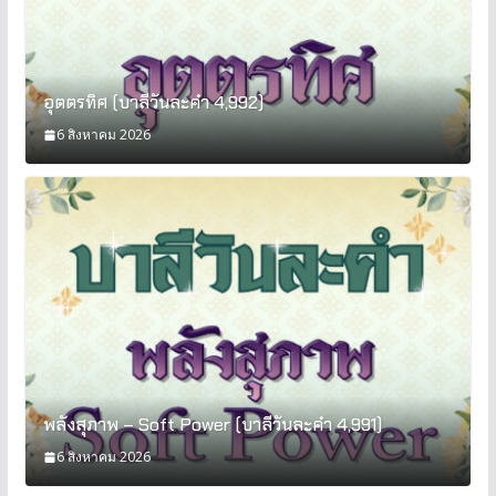
อุตตรทิศ (บาลีวันละคำ 4,992)
6 สิงหาคม 2026
พลังสุภาพ – Soft Power (บาลีวันละคำ 4,991)
6 สิงหาคม 2026