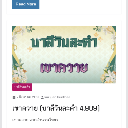
Read More
บาลีวันละคำ
5 สิงหาคม 2026
suriyan bunthae
เขาควาย (บาลีวันละคำ 4,989)
เขาควาย จากสำนวนไทยว