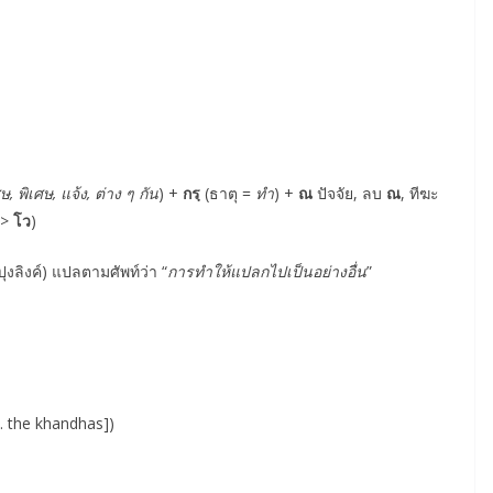
ศษ, พิเศษ, แจ้ง, ต่าง ๆ กัน
) +
กรฺ
(ธาตุ =
ทำ
) +
ณ
ปัจจัย, ลบ
ณ
, ทีฆะ
>
โว
)
ปุงลิงค์) แปลตามศัพท์ว่า “
การทำให้แปลกไปเป็นอย่างอื่น
”
 e. the khandhas])
)