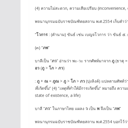
(4) ความไม่สะดวก, ความเสียเปรียบ (inconvenience,
พจนานุกรมฉบับราชบัณฑิตยสถาน พ.ศ.2554 เก็บคำว่า
“
โวการ
: (คำนาม) ขันธ์ เช่น เบญจโวการ ว่า ขันธ์ ๕. (
(๓) “
ภพ
”
บาลีเป็น “
ภว
” อ่านว่า พะ-วะ รากศัพท์มาจาก
ภู
(ธาตุ 
อว
(
ภู
>
โภ
>
ภว
)
:
ภู
+
ณ
=
ภูณ
>
ภู
>
โภ
>
ภว
(ปุงลิงค์) แปลตามศัพท์ว่า
ที่เกิดขึ้น
” (4) “
เหตุที่ทำให้มีการเกิดขึ้น
” หมายถึง ความเก
state of existence, a life)
บาลี “
ภว
” ในภาษาไทย แผลง
ว
เป็น
พ
จึงเป็น “
ภพ
”
พจนานุกรมฉบับราชบัณฑิตยสถาน พ.ศ.2554 บอกไว้ว่