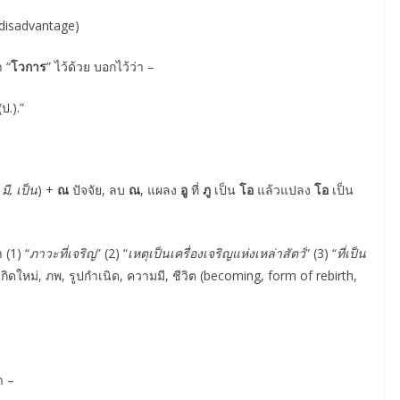
 disadvantage)
 “
โวการ
” ไว้ด้วย บอกไว้ว่า –
ป.).”
=
มี, เป็น
) +
ณ
ปัจจัย, ลบ
ณ
, แผลง
อู
ที่
ภู
เป็น
โอ
แล้วแปลง
โอ
เป็น
 (1) “
ภาวะที่เจริญ
” (2) “
เหตุเป็นเครื่องเจริญแห่งเหล่าสัตว์
” (3) “
ที่เป็น
ิดใหม่, ภพ, รูปกำเนิด, ความมี, ชีวิต (becoming, form of rebirth,
า –