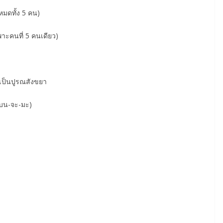
หมดทั้ง 5 คน)
ฉพาะคนที่ 5 คนเดียว)
้เป็นปูรณสังขยา
เบน-จะ-มะ)