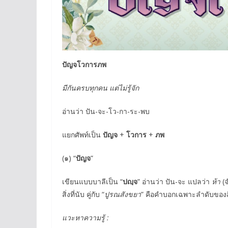
ปัญจโวการภพ
มีกันครบทุกคน แต่ไม่รู้จัก
อ่านว่า ปัน-จะ-โว-กา-ระ-พบ
แยกศัพท์เป็น
ปัญจ
+
โวการ
+
ภพ
(๑) “
ปัญจ
”
เขียนแบบบาลีเป็น “
ปญฺจ
” อ่านว่า ปัน-จะ แปลว่า
ห้า
(จ
สิ่งที่นับ คู่กับ “
ปูรณสังขยา
” คือคำบอกเฉพาะลำดับของสิ่
แวะหาความรู้ :