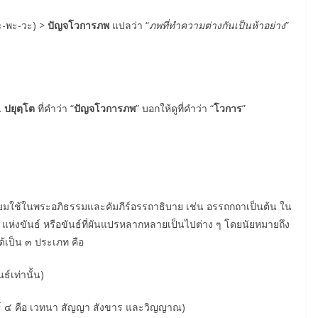
ะ-พะ-วะ) >
ปัญจโวการภพ
แปลว่า “
ภพที่ทำความต่างกันเป็นห้าอย่าง
”
. ปยุตฺโต
ที่คำว่า “
ปัญจโวการภพ
” บอกให้ดูที่คำว่า “
โวการ
”
ยมใช้ในพระอภิธรรมและคัมภีร์อรรถาธิบาย เช่น อรรถกถาเป็นต้น ใน
่งขันธ์ หรือขันธ์ที่ผันแปรหลากหลายเป็นไปต่าง ๆ โดยนัยหมายถึง
ด้เป็น ๓ ประเภท คือ
นธ์เท่านั้น)
มขันธ์ ๔ คือ เวทนา สัญญา สังขาร และวิญญาณ)