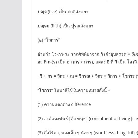
ปญฺจ
(five) เป็น ปกติสังขยา
ปญฺจม
(fifth) เป็น ปูรณสังขยา
(๒) “
โวการ
”
อ่านว่า โว-กา-ระ รากศัพท์มาจาก
วิ
(คำอุปสรรค =
วิเ
อ
ะ ที่
ก
-(รฺ) เป็น
อา
(
กรฺ
>
การ
), แผลง
อิ
ที่
วิ
เป็น
โอ
(
วิ
:
วิ
+
กรฺ
=
วิกรฺ
+
ณ
=
วิกรณ
>
วิกร
>
วิการ
>
โวการ
(
“
โวการ
” ในบาลีใช้ในความหมายดังนี้ –
(1) ความแตกต่าง difference
(2) องค์แห่งขันธ์ [คือ ขนฺธ] (constituent of being [i.
(3) สิ่งไร้ค่า, ของเล็ก ๆ น้อย ๆ (worthless thing, trifle