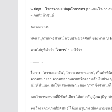
๒
ปญฺจ
+
โวการภว
=
ปญฺจโวการภว
(ปัน-จะ-โว-กา-ร
= ภพที่มีห้าขันธ์
ขยายความ :
พจนานุกรมพุทธศาสน์ ฉบับประมวลศัพท์ ของท่าน
ป.อ
ตามไปดูที่คำว่า “
โวการ
” บอกไว้ว่า –
…………..
โวการ
“ความแผกผัน”, “ภาวะหลากหลาย”, เป็นคำที่นิ
ความหมายว่า ความหลากหลายหรือความเป็นไปต่าง ๆ แห
ขันธ์
นั่นเอง, มักใช้แสดงลักษณะของ “ภพ” ซึ่งจำแนกไ
เอกโวการภพ
ภพที่มีขันธ์เดียว ได้แก่ อสัญญีภพ (มีรูปขั
จตุโวการภพ
ภพที่มีสี่ขันธ์ ได้แก่ อรูปภพ (มีแต่นา