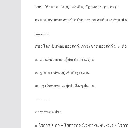
“
ภพ
: (คำนาม) โลก, แผ่นดิน; วัฏสงสาร. (ป. ภว).”
พจนานุกรมพุทธศาสน์ ฉบับประมวลศัพท์ ของท่าน
ป.อ
…………..
ภพ
: โลกเป็นที่อยู่ของสัตว์, ภาวะชีวิตของสัตว์ มี ๓ คือ
๑. กามภพ
ภพของผู้ยังเสวยกามคุณ
๒. รูปภพ
ภพของผู้เข้าถึงรูปฌาน
๓. อรูปภพ
ภพของผู้เข้าถึงอรูปฌาน.
…………..
การประสมคำ :
๑
โวการ
+
ภว
=
โวการภว
(โว-กา-ระ-พะ-วะ) >
โวกา