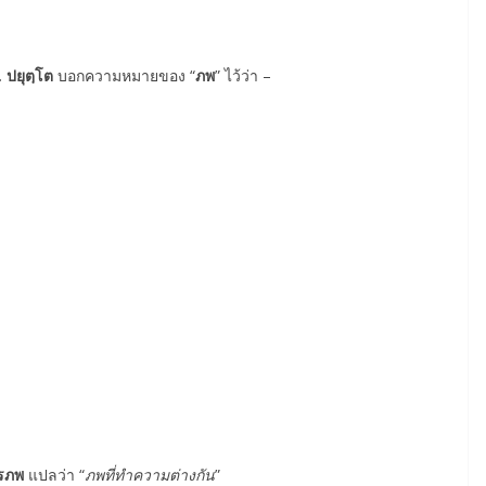
. ปยุตฺโต
บอกความหมายของ “
ภพ
” ไว้ว่า –
รภพ
แปลว่า “
ภพที่ทำความต่างกัน
”