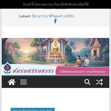
น้อมสำนึกในพระมหากรุณาธิคุณเป็นล้นพ้นอันหาที่สุดมิได้
Skip
9 สิงหาคม 2026
to
Latest:
ธิดามาร (บาลีวันละคำ 4,995)
content
สัลเลข – เนกขัม (บาลีวันละคำ 4,999)
เหฏฐิมทิศ (บาลีวันละคำ 4,998)
อัยยะ – อัยยา – อัยเย (บาลีวันละคำ 4,997)
จารบุรุษ (บาลีวันละคำ 4,996)
บทความเกี่ยวกับศาสนา-ภาษา-สังคม