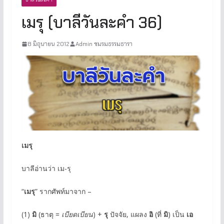
เมรุ (บาลีวันละคำ 36)
8 มิถุนายน 2012
Admin ชมรมธรรมธารา
เมรุ
บาลีอ่านว่า เม-รุ
“
เมรุ
” รากศัพท์มาจาก –
(1)
มิ
(ธาตุ =
เบียดเบียน
) +
รุ
ปัจจัย, แผลง
อิ
(ที่
มิ
) เป็น
เอ