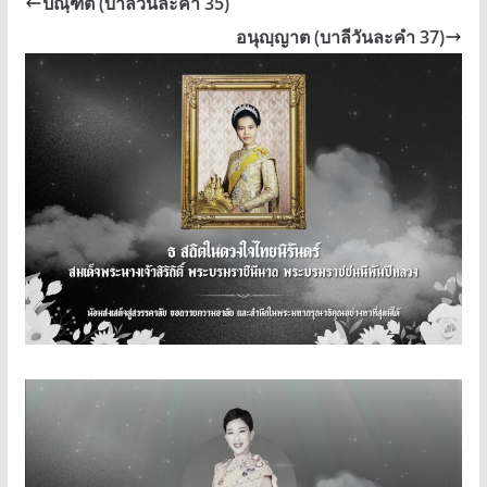
ปณฺฑิต (บาลีวันละคำ 35)
อนุญฺญาต (บาลีวันละคำ 37)