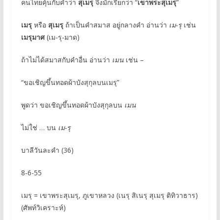
คนไทยคุ้นกับคำว่า
สุเมรุ
จึงมักเรียกว่า “
เขาพระสุเมรุ
”
เมรุ
หรือ
สุเมรุ
ถ้าเป็นคำสมาส อยู่กลางคำ อ่านว่า
เม-รุ
เช่น
เมรุมาศ
(เม-รุ-มาด)
ถ้าไม่ได้สมาสกับคำอื่น อ่านว่า
เมน
เช่น –
“ขอเชิญขึ้นทอดผ้าบังสุกุลบนเมรุ”
พูดว่า ขอเชิญขึ้นทอดผ้าบังสุกุลบน
เมน
ไม่ใช่ … บน
เม-รุ
บาลีวันละคำ (36)
8-6-55
เมรุ = เขาพระสุเมรุ, ภูเขาหลวง (เนรุ สิเนรุ สุเมรุ ติทิวาธาร)
(ศัพท์วิเคราะห์)