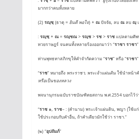
:
ราชฺ
+
อ
=
ราช
แปลตามศัพท์ว่า “
ผู้รุ่งเรืองโดยยิ่ง
มากกว่าคนทั้งหลาย
(2)
รญฺชฺ
(ธาตุ =
ยินดี พอใจ
) +
ณ
ปัจจัย, ลบ
ณ
ลบ
ญฺ
:
รญฺชฺ
+
ณ
=
รญฺชณ
>
รญฺช
>
รช
>
ราช
แปลตามศัพท์
ทวยราษฎร์ จนคนทั้งหลายร้องออกมาว่า “
ราชา ราชา
”
ท่านพุทธทาสภิกขุให้คำจำกัดความ “
ราช
” หรือ “
ราชา
”
“
ราช
” หมายถึง
พระราชา, พระเจ้าแผ่นดิน
ใช้นำหน้า
หรือเป็นของหลวง
พจนานุกรมฉบับราชบัณฑิตยสถาน พ.ศ.2554 บอกไว้ว่
“
ราช
๑,
ราช
– : (คำนาม) พระเจ้าแผ่นดิน, พญา (ใช้แก
ใช้ประกอบกับคำอื่น, ถ้าคำเดียวมักใช้ว่า ราชา.”
(๒) “
อุปถัมภ์
”