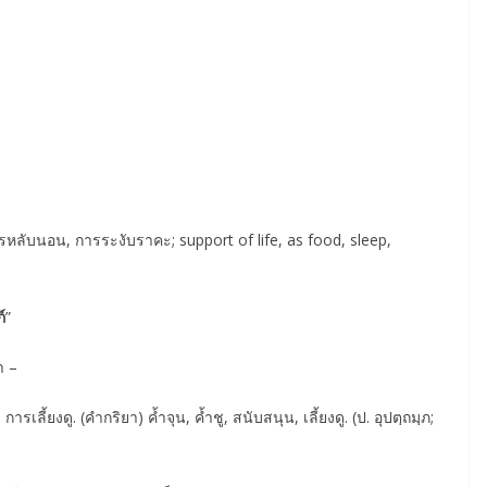
ารหลับนอน, การระงับราคะ; support of life, as food, sleep,
์
”
า –
เลี้ยงดู. (คำกริยา) คํ้าจุน, คํ้าชู, สนับสนุน, เลี้ยงดู. (ป. อุปตฺถมฺภ;