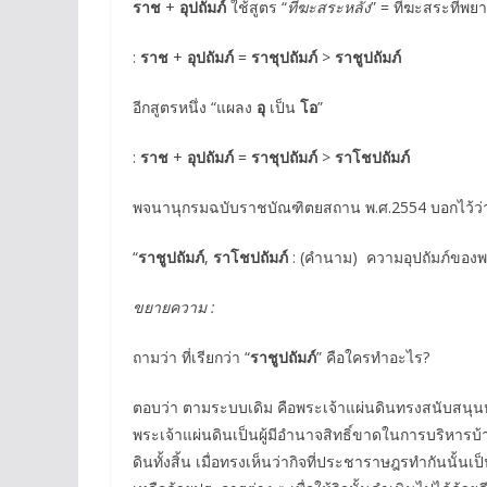
ราช
+
อุปถัมภ์
ใช้สูตร “
ทีฆะสระหลัง
” = ทีฆะสระที่พย
:
ราช
+
อุปถัมภ์
=
ราชุปถัมภ์
>
ราชูปถัมภ์
อีกสูตรหนึ่ง “แผลง
อุ
เป็น
โอ
”
:
ราช
+
อุปถัมภ์
=
ราชุปถัมภ์
>
ราโชปถัมภ์
พจนานุกรมฉบับราชบัณฑิตยสถาน พ.ศ.2554 บอกไว้ว่
“
ราชูปถัมภ์
,
ราโชปถัมภ์
: (คำนาม) ความอุปถัมภ์ของพร
ขยายความ :
ถามว่า ที่เรียกว่า “
ราชูปถัมภ์
” คือใครทำอะไร?
ตอบว่า ตามระบบเดิม คือพระเจ้าแผ่นดินทรงสนับสนุนห
พระเจ้าแผ่นดินเป็นผู้มีอำนาจสิทธิ์ขาดในการบริหาร
ดินทั้งสิ้น เมื่อทรงเห็นว่ากิจที่ประชาราษฎรทำกันนั้