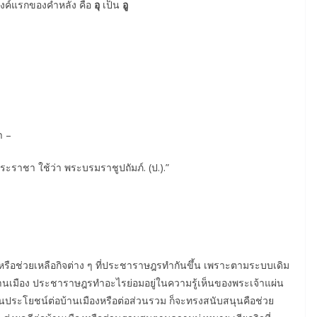
างค์แรกของคำหลัง คือ
อุ
เป็น
อู
า –
ะราชา ใช้ว่า พระบรมราชูปถัมภ์. (ป.).”
รือช่วยเหลือกิจต่าง ๆ ที่ประชาราษฎรทำกันขึ้น เพราะตามระบบเดิม
บ้านเมือง ประชาราษฎรทำอะไรย่อมอยู่ในความรู้เห็นของพระเจ้าแผ่น
นเป็นประโยชน์ต่อบ้านเมืองหรือต่อส่วนรวม ก็จะทรงสนับสนุนคือช่วย