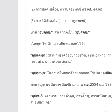
(2) การปลดเปลื้อง, การปล่อยทุกข์ (relief, ease)
(3) การให้กำลังใจ (encouragement)
บาลี “
อุปตฺถมฺภ
” สันสกฤตเป็น “
อุปสฺตมฺภ
”
สํสกฤต-ไท-อังกฤษ อภิธาน บอกไว้ว่า –
“
อุปสฺตมฺภ
: (คำนาม) เครื่องบำรุงชีวิต, เช่น อาหาร, ก
restraint of the passions.”
“
อุปตฺถมฺภ
” ในภาษาไทยตัดตัวสะกดออก ใช้เป็น “
อุปถัมภ
พจนานุกรมฉบับราชบัณฑิตยสถาน พ.ศ.2554 บอกไว้ว่
“
อุปถัมภ์
: (คำนาม) การคํ้าจุน, การคํ้าชู, การสนับสนุน, การ
ส. อุปสฺตมฺภ).”