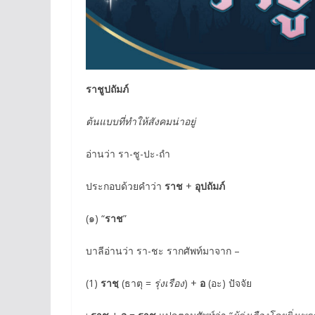
ราชูปถัมภ์
ต้นแบบที่ทำให้สังคมน่าอยู่
อ่านว่า รา-ชู-ปะ-ถำ
ประกอบด้วยคำว่า
ราช
+
อุปถัมภ์
(๑) “
ราช
”
บาลีอ่านว่า รา-ชะ รากศัพท์มาจาก –
(1)
ราชฺ
(ธาตุ =
รุ่งเรือง
) +
อ
(อะ) ปัจจัย