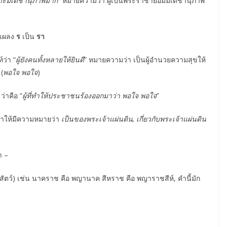
เพราะมีเดชานุภาพมาก
” หมายความว่า ผู้เป็นพระราชาย่อมมีเดชานุภาพ
แผลง
ร
เป็น
รา
ว่า “
ผู้ยังคนทั้งหลายให้ยินดี
” หมายความว่า เป็นผู้อำนวยความสุขให้
 (
พอใจ พอใจ
)
 ว่าคือ “
ผู้ที่ทำให้ประชาชนร้องออกมาว่า พอใจ พอใจ
”
คำให้มีความหมายว่า
เป็นของพระเจ้าแผ่นดิน, เกี่ยวกับพระเจ้าแผ่นดิน
า –
่สัตว์) เช่น นาคราช คือ พญานาค สีหราช คือ พญาราชสีห์, คำนี้มัก