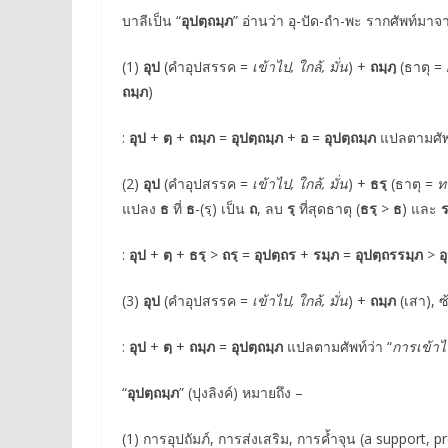
บาลีเป็น “
อุปตฺถมฺภ
” อ่านว่า อุ-ปัด-ถำ-พะ รากศัพท์มาจ
(1)
อุป
(คำอุปสรรค =
เข้าไป, ใกล้, มั่น
) +
ถมฺภฺ
(ธาตุ =
ถมฺภ
)
:
อุป
+
ตฺ
+
ถมฺภ
=
อุปตฺถมฺภ
+
อ
=
อุปตฺถมฺภ
แปลตามศัพท
(2)
อุป
(คำอุปสรรค =
เข้าไป, ใกล้, มั่น
) +
ธรฺ
(ธาตุ =
ท
แปลง
ธ
ที่
ธ
-(รฺ) เป็น
ถ
, ลบ
รฺ
ที่สุดธาตุ (
ธรฺ
>
ธ
) และ
:
อุป
+
ตฺ
+
ธรฺ
>
ถรฺ
=
อุปตฺถร
+
รมฺภ
=
อุปตฺถรรมฺภ
>
อ
(3)
อุป
(คำอุปสรรค =
เข้าไป, ใกล้, มั่น
) +
ถมฺภ
(เสา), 
:
อุป
+
ตฺ
+
ถมฺภ
=
อุปตฺถมฺภ
แปลตามศัพท์ว่า “
การเข้าไ
“
อุปตฺถมฺภ
” (ปุงลิงค์) หมายถึง –
(1) การอุปถัมภ์, การส่งเสริม, การค้ำจุน (a support, p