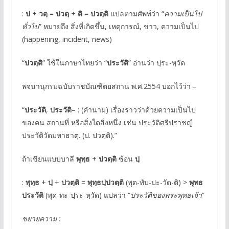
:
ป
+
วตฺ
=
ปวตฺ
+
ติ
=
ปวตฺติ
แปลตามศัพท์ว่า “
ความเป็นไป
ทั่วไป
” หมายถึง สิ่งที่เกิดขึ้น, เหตุการณ์, ข่าว, ความเป็นไป
(happening, incident, news)
“
ปวตฺติ
” ใช้ในภาษาไทยว่า “
ประวัติ
” อ่านว่า ปฺระ-หฺวัด
พจนานุกรมฉบับราชบัณฑิตยสถาน พ.ศ.2554 บอกไว้ว่า –
“
ประวัติ
,
ประวัติ
– : (คำนาม) เรื่องราวว่าด้วยความเป็นไป
ของคน สถานที่ หรือสิ่งใดสิ่งหนึ่ง เช่น ประวัติศรีปราชญ์
ประวัติวัดมหาธาตุ. (ป. ปวตฺติ).”
ถ้าเขียนแบบบาลี
พุทฺธ
+
ปวตฺติ
ซ้อน
ปฺ
:
พุทฺธ
+
ปฺ
+
ปวตฺติ
=
พุทฺธปฺปวตฺติ
(พุด-ทับ-ปะ-วัด-ติ) >
พุทธ
ประวัติ
(พุด-ทะ-ปฺระ-หฺวัด) แปลว่า “
ประวัติของพระพุทธเจ้า
”
ขยายความ :