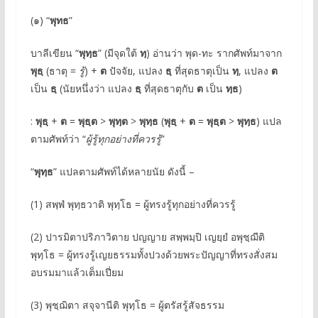
(๑) “
พุทธ
”
บาลีเขียน “
พุทฺธ
” (มีจุดใต้
ทฺ
) อ่านว่า พุด-ทะ รากศัพท์มาจาก
พุธฺ
(ธาตุ =
รู้
) +
ต
ปัจจัย, แปลง
ธฺ
ที่สุดธาตุเป็น
ทฺ
, แปลง
ต
เป็น
ธฺ
(นัยหนึ่งว่า แปลง
ธฺ
ที่สุดธาตุกับ
ต
เป็น
ทฺธ
)
:
พุธฺ
+
ต
=
พุธฺต
>
พุทฺต
>
พุทฺธ
(
พุธฺ
+
ต
=
พุธฺต
>
พุทฺธ
) แปล
ตามศัพท์ว่า “
ผู้รู้ทุกอย่างที่ควรรู้
”
“
พุทฺธ
” แปลตามศัพท์ได้หลายนัย ดังนี้ –
(1) สพฺพํ พุทฺธวาติ พุทฺโธ = ผู้ทรงรู้ทุกอย่างที่ควรรู้
(2) ปารมิตาปริภาวิตาย ปญญาย สพฺพมฺปิ เญยฺยํ อพุชฺฌีติ
พุทฺโธ = ผู้ทรงรู้เญยธรรมทั้งปวงด้วยพระปัญญาที่ทรงสั่งสม
อบรมมาแล้วเต็มเปี่ยม
(3) พุชฺฌิตา สจุจานีติ พุทฺโธ = ผู้ตรัสรู้สัจธรรม