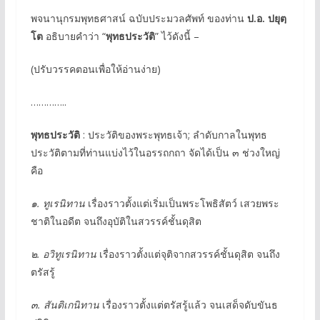
พจนานุกรมพุทธศาสน์ ฉบับประมวลศัพท์ ของท่าน
ป.อ. ปยุตฺ
โต
อธิบายคำว่า “
พุทธประวัติ
” ไว้ดังนี้ –
(ปรับวรรคตอนเพื่อให้อ่านง่าย)
…………..
พุทธประวัติ
: ประวัติของพระพุทธเจ้า; ลำดับกาลในพุทธ
ประวัติตามที่ท่านแบ่งไว้ในอรรถกถา จัดได้เป็น ๓ ช่วงใหญ่
คือ
๑. ทูเรนิทาน
เรื่องราวตั้งแต่เริ่มเป็นพระโพธิสัตว์ เสวยพระ
ชาติในอดีต จนถึงอุบัติในสวรรค์ชั้นดุสิต
๒. อวิทูเรนิทาน
เรื่องราวตั้งแต่จุติจากสวรรค์ชั้นดุสิต จนถึง
ตรัสรู้
๓. สันติเกนิทาน
เรื่องราวตั้งแต่ตรัสรู้แล้ว จนเสด็จดับขันธ