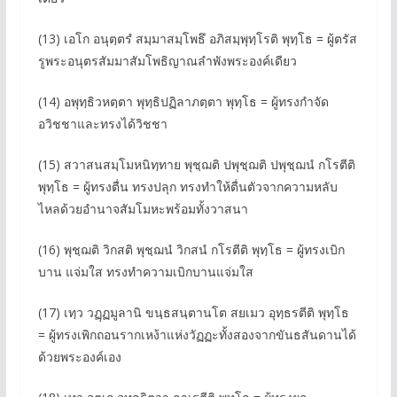
(13) เอโก อนุตฺตรํ สมฺมาสมฺโพธึ อภิสมฺพุทฺโรติ พุทฺโธ = ผู้ตรัส
รูพระอนุตรสัมมาสัมโพธิญาณลำพังพระองค์เดียว
(14) อพุทฺธิวหตฺตา พุทฺธิปฏิลาภตฺตา พุทฺโธ = ผู้ทรงกำจัด
อวิชชาและทรงได้วิชชา
(15) สวาสนสมฺโมหนิทฺทาย พุชฺฌติ ปพุชฺฌติ ปพุชฺฌนํ กโรตีติ
พุทฺโธ = ผู้ทรงตื่น ทรงปลุก ทรงทำให้ตื่นตัวจากความหลับ
ไหลด้วยอำนาจสัมโมหะพร้อมทั้งวาสนา
(16) พุชฺฌติ วิกสติ พุชฺฌนํ วิกสนํ กโรตีติ พุทฺโธ = ผู้ทรงเบิก
บาน แจ่มใส ทรงทำความเบิกบานแจ่มใส
(17) เทฺว วฏฺฏมูลานิ ขนฺธสนฺตานโต สยเมว อุทฺธรตีติ พุทฺโธ
= ผู้ทรงเพิกถอนรากเหง้าแห่งวัฏฏะทั้งสองจากขันธสันดานได้
ด้วยพระองค์เอง