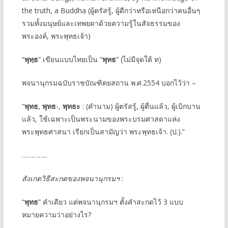
the truth, a Buddha (ผู้ตรัสรู้, ผู้ดีกว่าหรือเหนือกว่าคนอื่นๆ
รวมทั้งมนุษย์และเทพยดาด้วยความรู้ในสัจธรรมของ
พระองค์, พระพุทธเจ้า)
“
พุทฺธ
” เขียนแบบไทยเป็น “
พุทธ
” (ไม่มีจุดใต้ ท)
พจนานุกรมฉบับราชบัณฑิตยสถาน พ.ศ.2554 บอกไว้ว่า –
“
พุทธ
,
พุทธ
-,
พุทธะ
: (คำนาม) ผู้ตรัสรู้, ผู้ตื่นแล้ว, ผู้เบิกบาน
แล้ว, ใช้เฉพาะเป็นพระนามของพระบรมศาสดาแห่ง
พระพุทธศาสนา เรียกเป็นสามัญว่า พระพุทธเจ้า. (ป.).”
…………..
สังเกตวิธีสะกดของพจนานุกรมฯ :
“
พุทธ
” คำเดียว แต่พจนานุกรมฯ ตั้งคำสะกดไว้ 3 แบบ
หมายความว่าอย่างไร?