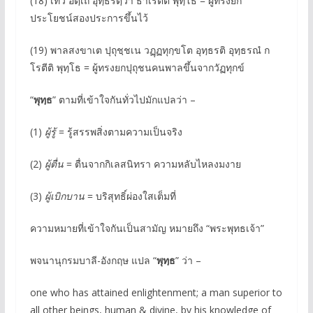
(18) เทว อตฺเถ อุทฺธริตฺวา ธาเรตีติ พุทฺโธ = ผู้ทรงยก
ประโยชน์สองประการขึ้นไว้
(19) พาลสงขาเต ปุถุชฺชเน วฏฺฏทุกฺขโต อุทฺธรติ อุทฺธรณํ ก
โรตีติ พุทฺโธ = ผู้ทรงยกปุถุชนคนพาลขึ้นจากวัฏทุกข์
“
พุทฺธ
” ตามที่เข้าใจกันทั่วไปมักแปลว่า –
(1)
ผู้รู้
= รู้สรรพสิ่งตามความเป็นจริง
(2)
ผู้ตื่น
= ตื่นจากกิเลสนิทรา ความหลับไหลงมงาย
(3)
ผู้เบิกบาน
= บริสุทธิ์ผ่องใสเต็มที่
ความหมายที่เข้าใจกันเป็นสามัญ หมายถึง “พระพุทธเจ้า”
พจนานุกรมบาลี-อังกฤษ แปล “
พุทฺธ
” ว่า –
one who has attained enlightenment; a man superior to
all other beings, human & divine, by his knowledge of