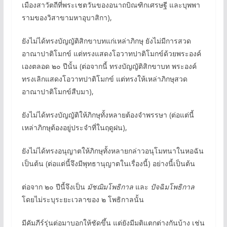
เมืองสาวัตถีที่พระเชตวันของอนาถบิณฑิกเศรษฐี และบุพพา
รามของวิสาขามหาอุบาสิกา),
ยังไม่ได้ทรงบัญญัติสิกขาบทแก่เหล่าภิกษุ ยังไม่มีการสวด
อาณาปาติโมกข์ แต่ทรงแสดงโอวาทปาติโมกข์ด้วยพระองค์
เองตลอด ๒๐ ปีนั้น (ต่อจากนี้ ทรงบัญญัติสิกขาบท พระองค์
ทรงเลิกแสดงโอวาทปาติโมกข์ แต่ทรงให้เหล่าภิกษุสวด
อาณาปาติโมกข์สืบมา),
ยังไม่ได้ทรงบัญญัติให้ภิกษุทั้งหลายต้องจำพรรษา (ต่อแต่นี้
เหล่าภิกษุต้องอยู่ประจำที่ในฤดูฝน),
ยังไม่ได้ทรงอนุญาตให้ภิกษุทั้งหลายกล่าวอนุโมทนาในหอฉัน
เป็นต้น (ต่อแต่นี้จึงมีพุทธานุญาตในเรื่องนี้) อย่างนี้เป็นต้น
ต่อจาก ๒๐ ปีนี้จึงเป็น
มัชฌิมโพธิกาล
และ
ปัจฉิมโพธิกาล
โดยไม่ระบุระยะเวลาของ ๒ โพธิกาลนั้น
มีคัมภีร์รุ่นต่อมาบอกให้ชัดขึ้น แต่ยังมีมติแตกต่างกันบ้าง เช่น