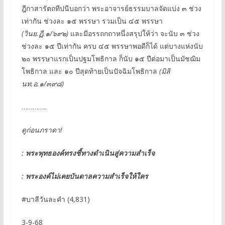
ฎีกาสารัตถทีปนีบอกว่า พระอาจารย์ธรรมบาลจัดแบ่ง ๓ ช่วง
เท่ากัน ช่วงละ ๑๕ พรรษา รวมเป็น ๔๕ พรรษา
(วินย.ฏี.๑/๖๙๒)
และมีอรรถกถาหนึ่งสรุปให้ว่า จะนับ ๓ ช่วง
ช่วงละ ๑๕ ปีเท่ากัน ครบ ๔๕ พรรษาพอดีก็ได้ แต่บางแห่งนับ
๒๐ พรรษาแรกเป็นปฐมโพธิกาล ก็นับ ๑๕ ปีต่อมาเป็นมัชฌิม
โพธิกาล และ ๑๐ ปีสุดท้ายเป็นปัจฉิมโพธิกาล
(มิลิ
นท.อ.๑/๓๙๘)
…………..
ดูก่อนภราดา!
: พระพุทธองค์ทรงชี้ทางดำเนินสู่ความสำเร็จ
: พระองค์ไม่เคยบันดาลความสำเร็จให้ใคร
#บาลีวันละคำ (4,831)
3-9-68