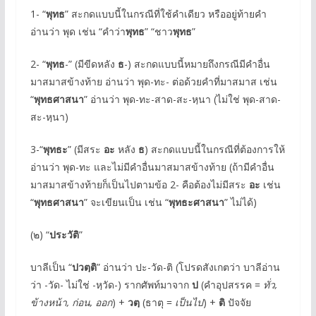
1- “
พุทธ
” สะกดแบบนี้ในกรณีที่ใช้คำเดียว หรืออยู่ท้ายคำ
อ่านว่า พุด เช่น “คำว่า
พุทธ
” “ชาว
พุทธ
”
2- “
พุทธ
-” (มีขีดหลัง
ธ
-) สะกดแบบนี้หมายถึงกรณีมีคำอื่น
มาสมาสข้างท้าย อ่านว่า พุด-ทะ- ต่อด้วยคำที่มาสมาส เช่น
“
พุทธศาสนา
” อ่านว่า พุด-ทะ-สาด-สะ-หฺนา (ไม่ใช่ พุด-สาด-
สะ-หฺนา)
3-“
พุทธะ
” (มีสระ
อะ
หลัง
ธ
) สะกดแบบนี้ในกรณีที่ต้องการให้
อ่านว่า พุด-ทะ และไม่มีคำอื่นมาสมาสข้างท้าย (ถ้ามีคำอื่น
มาสมาสข้างท้ายก็เป็นไปตามข้อ 2- คือต้องไม่มีสระ
อะ
เช่น
“
พุทธศาสนา
” จะเขียนเป็น เช่น “
พุท
ธะ
ศาสนา
” ไม่ได้)
(๒) “
ประวัติ
”
บาลีเป็น “
ปวตฺติ
” อ่านว่า ปะ-วัด-ติ (โปรดสังเกตว่า บาลีอ่าน
ว่า -วัด- ไม่ใช่ -หฺวัด-) รากศัพท์มาจาก
ป
(คำอุปสรรค =
ทั่ว,
ข้างหน้า, ก่อน, ออก
) +
วตฺ
(ธาตุ =
เป็นไป
) +
ติ
ปัจจัย