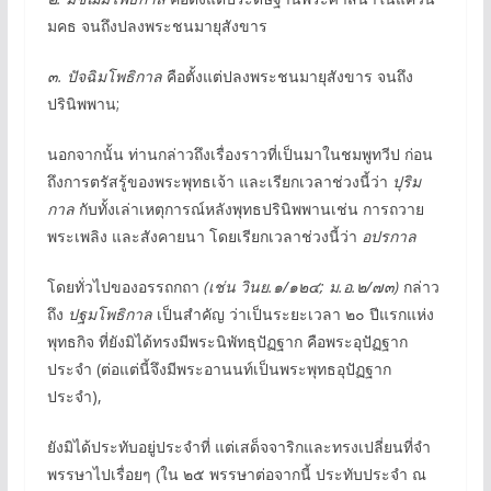
มคธ จนถึงปลงพระชนมายุสังขาร
๓. ปัจฉิมโพธิกาล
คือตั้งแต่ปลงพระชนมายุสังขาร จนถึง
ปรินิพพาน;
นอกจากนั้น ท่านกล่าวถึงเรื่องราวที่เป็นมาในชมพูทวีป ก่อน
ถึงการตรัสรู้ของพระพุทธเจ้า และเรียกเวลาช่วงนี้ว่า
ปุริม
กาล
กับทั้งเล่าเหตุการณ์หลังพุทธปรินิพพานเช่น การถวาย
พระเพลิง และสังคายนา โดยเรียกเวลาช่วงนี้ว่า
อปรกาล
โดยทั่วไปของอรรถกถา
(เช่น วินย.๑/๑๒๔; ม.อ.๒/๗๓)
กล่าว
ถึง
ปฐมโพธิกาล
เป็นสำคัญ ว่าเป็นระยะเวลา ๒๐ ปีแรกแห่ง
พุทธกิจ ที่ยังมิได้ทรงมีพระนิพัทธุปัฏฐาก คือพระอุปัฏฐาก
ประจำ (ต่อแต่นี้จึงมีพระอานนท์เป็นพระพุทธอุปัฏฐาก
ประจำ),
ยังมิได้ประทับอยู่ประจำที่ แต่เสด็จจาริกและทรงเปลี่ยนที่จำ
พรรษาไปเรื่อยๆ (ใน ๒๕ พรรษาต่อจากนี้ ประทับประจำ ณ