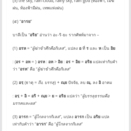
(3) the sky, rain-cloud, rainy sky, rain-god (ท้องฟ้า, เมฆ
ฝน, ท้องฟ้ามีฝน, เทพแห่งฝน)
(๕) “
อารย
”
บาลีเป็น “
อริย
” อ่านว่า อะ-ริ-ยะ รากศัพท์มาจาก –
(1)
อรห
= “
ผู้ฆ่าข้าศึกคือกิเลส
”, แปลง
อ
ที่
ร
และ
ห
เป็น
อิย
: (
อร
+
อห
= )
อรห
:
อห
>
อิย
:
อร
+
อิย
=
อริย
แปลเท่ากับคำ
ว่า “
อรห
” คือ “
ผู้ฆ่าข้าศึกคือกิเลส
”
(2)
อรฺ
(ธาตุ =
ถึง, บรรลุ
) +
ณฺย
ปัจจัย, ลบ
ณฺ
, ลง
อิ
อาคม
:
อรฺ
+
อิ
=
อริ
+
ณฺย
>
ย
=
อริย
แปลว่า “
ผู้บรรลุธรรมคือ
มรรคและผล
”
(3)
อารก
= “
ผู้ไกลจากกิเลส
”, แปลง
อารก
เป็น
อริย
แปล
เท่ากับคำว่า “
อารก
” คือ “
ผู้ไกลจากกิเลส
”