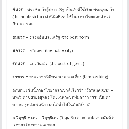
ชินวร
= พระชินเจ้าผู้ประเสริฐ เป็นคำที่ใช้เรียกพระพุทธเจ้า
(the noble victor) คำนี้คือที่เราใช้ในภาษาไทยและอ่านว่า
ชิน-นะ-วอน
ธมฺมวร
= ธรรมอันประเสริฐ (the best norm)
นครวร
= อริยนคร (the noble city)
รตนวร
= แก้วอันเลิศ (the best of gems)
ราชวร
= พระราชาที่มีพระนามกระเดื่อง (famous king)
ลักษณะเช่นนี้ภาษาไวยากรณ์บาลีเรียกว่า “
วิเสสนุตรบท
” =
บทที่มีคำขยายอยู่หลัง โดยเฉพาะบทที่มีคำว่า “
วร
” เป็นคำ
ขยายอยู่หลังเช่นนี้จะพบได้ทั่วไปในคัมภีร์บาลี
๒
วิสุทฺธิ
+
เทว
=
วิสุทฺธิเทว
(วิ-สุด-ทิ-เท-วะ) แปลตามศัพท์ว่า
“
เทวดาโดยความหมดจด
”