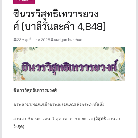
ชินวรวิสุทธิเทวารยวง
ศ์ (บาลีวันละคำ 4,848)
22 พฤศจิกายน 2025
suriyan bunthae
ชินวรวิสุทธิเทวารยวงศ์
พระนามของสมเด็จพระมหาสมณเจ้าพระองค์หนึ่ง
อ่านว่า ชิน-นะ-วอน-วิ-สุด-เท-วา-ระ-ยะ-วง (
วิสุทธิ
อ่านว่า
วิ-สุด)