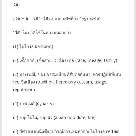
วํส
)
:
วสฺ
+
อ
=
วส
>
วํส
แปลตามศัพท์ว่า “
อยู่รวมกัน
”
“
วํส
” ในบาลีใช้ในความหมายว่า –
(1) ไม้ไผ่ (a bamboo)
(2) เชื้อชาติ, เชื้อสาย, วงศ์ตระกูล (race, lineage, family)
(3) ประเพณี, ขนบธรรมเนียมที่สืบต่อกันมา, ทางปฏิบัติที่เป็น
มา, ชื่อเสียง (tradition, hereditary custom, usage,
reputation)
(4) ราชวงศ์ (dynasty)
(5) ขลุ่ยไม้ไผ่, ขลุ่ยผิว (a bamboo flute, fife)
(6) กีฬาชนิดหนึ่งซึ่งอุปกรณ์การเล่นทำด้วยไม้ไผ่ (a certain