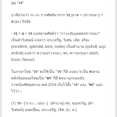
(๒) “
วร
”
บาลีอ่านว่า วะ-ระ รากศัพท์มาจาก
วรฺ
(ธาต =
ปรารถนา
) +
อ
(อะ) ปัจจัย
:
วรฺ
+
อ
=
วร
แปลตามศัพท์ว่า “
ภาวะอันบุคคลปรารถนา
”
เป็นคำวิเศษณ์ แปลว่า ประเสริฐ, วิเศษ, เลิศ, อริยะ
(excellent, splendid, best, noble) เป็นคำนาม (ปุงลิงค์; นปุง
สกลิงค์) แปลว่า ความปรารถนา, พร, ความกรุณา (wish,
boon, favour)
ในภาษาไทย “
วร
” คงใช้เป็น “
วร
” ก็มี แปลง
ว
เป็น
พ
ตาม
หลักนิยมของไทยเป็น “
พร
” ก็มี พจนานุกรมฉบับ
ราชบัณฑิตยสถาน พ.ศ.2554 เก็บไว้ทั้ง “
วร
” และ “
พร
” บอก
ไว้ว่า –
(1)
วร
– [วะระ-, วอระ-] : (คำนาม) พร; ของขวัญ. (คำ
วิเศษณ์) ยอดเยี่ยม, ประเสริฐ, เลิศ. (ป., ส.).