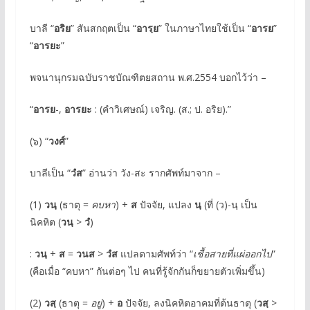
บาลี “
อริย
” สันสกฤตเป็น “
อารฺย
” ในภาษาไทยใช้เป็น “
อารย
”
“
อารยะ
”
พจนานุกรมฉบับราชบัณฑิตยสถาน พ.ศ.2554 บอกไว้ว่า –
“
อารย
-,
อารยะ
: (คำวิเศษณ์) เจริญ. (ส.; ป. อริย).”
(๖) “
วงศ์
”
บาลีเป็น “
วํส
” อ่านว่า วัง-สะ รากศัพท์มาจาก –
(1)
วนฺ
(ธาตุ =
คบหา
) +
ส
ปัจจัย, แปลง
นฺ
(ที่ (ว)-นฺ เป็น
นิคหิต (
วนฺ
>
วํ
)
:
วนฺ
+
ส
=
วนส
>
วํส
แปลตามศัพท์ว่า “
เชื้อสายที่แผ่ออกไป
”
(คือเมื่อ “คบหา” กันต่อๆ ไป คนที่รู้จักกันก็ขยายตัวเพิ่มขึ้น)
(2)
วสฺ
(ธาตุ =
อยู่
) +
อ
ปัจจัย, ลงนิคหิตอาคมที่ต้นธาตุ (
วสฺ
>