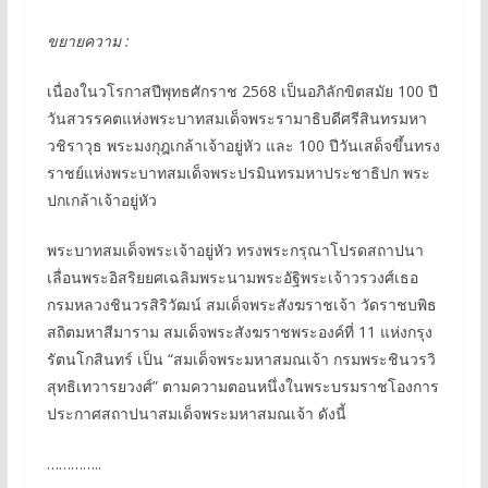
ขยายความ :
เนื่องในวโรกาสปีพุทธศักราช 2568 เป็นอภิลักขิตสมัย 100 ปี
วันสวรรคตแห่งพระบาทสมเด็จพระรามาธิบดีศรีสินทรมหา
วชิราวุธ พระมงกุฎเกล้าเจ้าอยู่หัว และ 100 ปีวันเสด็จขึ้นทรง
ราชย์แห่งพระบาทสมเด็จพระปรมินทรมหาประชาธิปก พระ
ปกเกล้าเจ้าอยู่หัว
พระบาทสมเด็จพระเจ้าอยู่หัว ทรงพระกรุณาโปรดสถาปนา
เลื่อนพระอิสริยยศเฉลิมพระนามพระอัฐิพระเจ้าวรวงศ์เธอ
กรมหลวงชินวรสิริวัฒน์ สมเด็จพระสังฆราชเจ้า วัดราชบพิธ
สถิตมหาสีมาราม สมเด็จพระสังฆราชพระองค์ที่ 11 แห่งกรุง
รัตนโกสินทร์ เป็น “สมเด็จพระมหาสมณเจ้า กรมพระชินวรวิ
สุทธิเทวารยวงศ์” ตามความตอนหนึ่งในพระบรมราชโองการ
ประกาศสถาปนาสมเด็จพระมหาสมณเจ้า ดังนี้
…………..