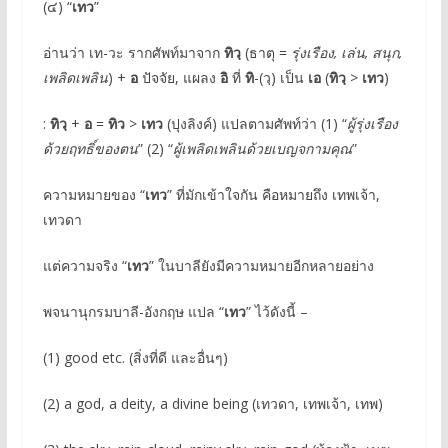
(๔) “
เทว
”
อ่านว่า เท-วะ รากศัพท์มาจาก
ทิวฺ
(ธาตุ =
รุ่งเรือง, เล่น, สนุก,
เพลิดเพลิน
) +
อ
ปัจจัย, แผลง
อิ
ที่
ทิ
-(วฺ) เป็น
เอ
(
ทิวฺ
>
เทว
)
:
ทิวฺ
+
อ
=
ทิว
>
เทว
(ปุงลิงค์) แปลตามศัพท์ว่า (1) “
ผู้รุ่งเรือง
ด้วยฤทธิ์ของตน
” (2) “
ผู้เพลิดเพลินด้วยเบญจกามคุณ
”
ความหมายของ “
เทว
” ที่มักเข้าใจกัน คือหมายถึง เทพเจ้า,
เทวดา
แต่ความจริง “
เทว
” ในบาลียังมีความหมายอีกหลายอย่าง
พจนานุกรมบาลี-อังกฤษ แปล “
เทว
” ไว้ดังนี้ –
(1) good etc. (สิ่งที่ดี และอื่นๆ)
(2) a god, a deity, a divine being (เทวดา, เทพเจ้า, เทพ)