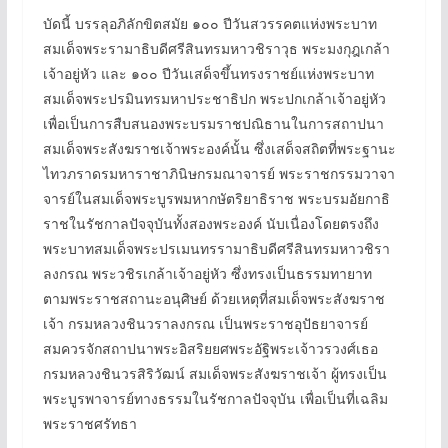
บัดนี้ บรรลุอภิลักขิตสมัย ๑๐๐ ปีวันสวรรคตแห่งพระบาท
สมเด็จพระรามาธิบดีศรีสินทรมหาวชิราวุธ พระมงกุฎเกล้า
เจ้าอยู่หัว และ ๑๐๐ ปีวันเสด็จขึ้นทรงราชย์แห่งพระบาท
สมเด็จพระปรมินทรมหาประชาธิปก พระปกเกล้าเจ้าอยู่หัว
เพื่อเป็นการสืบสนองพระบรมราชปณิธานในการสถาปนา
สมเด็จพระสังฆราชเจ้าพระองค์นั้น ซึ่งเสด็จสถิตที่พระฐานะ
ไทวภราดรมหาราชาภินิษกรมณาจารย์ พระราชกรรมวาจา
จารย์ในสมเด็จพระบูรพมหากษัตริยาธิราช พระบรมอัยกาธิ
ราชในรัชกาลปัจจุบันทั้งสองพระองค์ นับเนื่องโดยตรงถึง
พระบาทสมเด็จพระปรเมนทรรามาธิบดีศรีสินทรมหาวชิรา
ลงกรณ พระวชิรเกล้าเจ้าอยู่หัว ซึ่งทรงเป็นธรรมทายาท
ตามพระราชสถานะอนุศิษย์ ด้วยเหตุที่สมเด็จพระสังฆราช
เจ้า กรมหลวงชินวราลงกรณ เป็นพระราชอุปัธยาจารย์
สมควรจักสถาปนาพระอิสริยยศพระอัฐิพระเจ้าวรวงศ์เธอ
กรมหลวงชินวรสิริวัฒน์ สมเด็จพระสังฆราชเจ้า ผู้ทรงเป็น
พระบูรพาจารย์ทางธรรมในรัชกาลปัจจุบัน เพื่อเป็นที่เฉลิม
พระราชศรัทธา