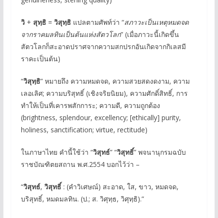
วิ
+
สุทฺธิ
=
วิสุทฺธิ
แปลตามศัพท์ว่า “
สภาวะเป็นเหตุหมดจด
จากราคมลทินเป็นต้นแห่งสัตวโลก
” (เมื่อภาวะนี้เกิดขึ้น
สัตวโลกก็สะอาดปราศจากความสกปรกอันเกิดจากกิเลสมี
ราคะเป็นต้น)
“
วิสุทฺธิ
” หมายถึง ความหมดจด, ความสวยสดงดงาม, ความ
เลอเลิศ; ความบริสุทธิ์ (เชิงจริยนิยม), ความศักดิ์สิทธิ์, การ
ทำให้เป็นที่เคารพสักการะ; ความดี, ความถูกต้อง
(brightness, splendour, excellency; [ethically] purity,
holiness, sanctification; virtue, rectitude)
ในภาษาไทย คำนี้ใช้ว่า “
วิสุทธ์
” “
วิสุทธิ์
” พจนานุกรมฉบับ
ราชบัณฑิตยสถาน พ.ศ.2554 บอกไว้ว่า –
“
วิสุทธ์
,
วิสุทธิ์
: (คำวิเศษณ์) สะอาด, ใส, ขาว, หมดจด,
บริสุทธิ์, หมดมลทิน. (ป.; ส. วิศุทฺธ, วิศุทฺธิ).”