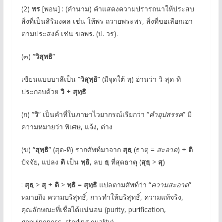
(2)
พร
[พอน] : (คำนาม) คำแสดงความปรารถนาให้ประสบ
สิ่งที่เป็นสิริมงคล เช่น ให้พร ถวายพระพร, สิ่งที่ขอเลือกเอา
ตามประสงค์ เช่น ขอพร. (ป. วร).
(๓) “
วิสุทธิ
”
เขียนแบบบาลีเป็น “
วิสุทฺธิ
” (มีจุดใต้ ทฺ) อ่านว่า วิ-สุด-ทิ
ประกอบด้วย
วิ
+
สุทฺธิ
(ก) “
วิ
” เป็นคำที่ในภาษาไวยากรณ์เรียกว่า “
คำอุปสรรค
” มี
ความหมายว่า พิเศษ, แจ้ง, ต่าง
(ข) “
สุทฺธิ
” (สุด-ทิ) รากศัพท์มาจาก
สุธฺ
(ธาตุ =
สะอาด
) +
ติ
ปัจจัย, แปลง
ติ
เป็น
ทฺธิ
, ลบ
ธฺ
ที่สุดธาตุ (
สุธฺ
>
สุ
)
:
สุธฺ
>
สุ
+
ติ
>
ทฺธิ
=
สุทฺธิ
แปลตามศัพท์ว่า “
ความสะอาด
”
หมายถึง ความบริสุทธิ์, การทำให้บริสุทธิ์, ความแท้จริง,
คุณลักษณะที่เชื่อได้แน่นอน (purity, purification,
genuineness, sterling quality)