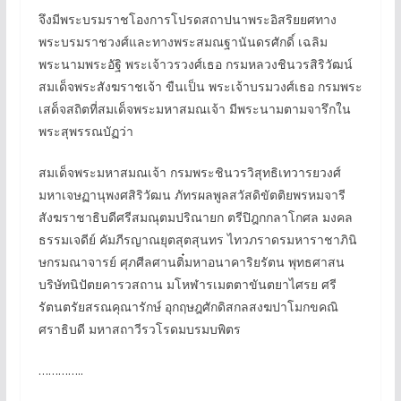
จึงมีพระบรมราชโองการโปรดสถาปนาพระอิสริยยศทาง
พระบรมราชวงศ์และทางพระสมณฐานันดรศักดิ์ เฉลิม
พระนามพระอัฐิ พระเจ้าวรวงศ์เธอ กรมหลวงชินวรสิริวัฒน์
สมเด็จพระสังฆราชเจ้า ขืนเป็น พระเจ้าบรมวงศ์เธอ กรมพระ
เสด็จสถิตที่สมเด็จพระมหาสมณเจ้า มีพระนามตามจารึกใน
พระสุพรรณบัฏว่า
สมเด็จพระมหาสมณเจ้า กรมพระชินวรวิสุทธิเทวารยวงศ์
มหาเจษฏานุพงศสิริวัฒน ภัทรผลพูลสวัสดิขัตติยพรหมจารี
สังฆราชาธิบดีศรีสมณุตมปริณายก ตรีปิฎกกลาโกศล มงคล
ธรรมเจดีย์ คัมภีรญาณยุตสุตสุนทร ไทวภราดรมหาราชาภินิ
ษกรมณาจารย์ ศุภศีลศานติ๋มหาอนาคาริยรัตน พุทธศาสน
บริษัทนิปัตยคารวสถาน มโหฬารเมตตาขันตยาไศรย ศรี
รัตนตรัยสรณคุณารักษ์ อุกฤษฎศักดิสกลสงฆปาโมกขคณิ
ศราธิบดี มหาสถาวีรวโรดมบรมบพิตร
…………..