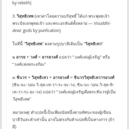
by rebirth)
3.
วิสุทธิเทพ
(เทวดาโดยความบริสุทธิ์ ได้แก่ พระพุทธเจ้า
พระปัจเจกพุทธเจ้า และพระอรหันต์ทั้งหลาย —
Visuddhi-
deva
: gods by purification)
ในที่นี้ “
วิสุทธิเทพ
” คงตามรูปบาลีเดิมเป็น “
วิสุทธิเทว
”
๒
อารย
+
วงศ์
=
อารยวงศ์
แปลว่า “
วงศ์แห่งผู้เจริญ
” หรือ
“
วงศ์แห่งพระอริยะ
”
๓
ชินวร
+
วิสุทธิเทว
+
อารยวงศ์
=
ชินวรวิสุทธิเทวารยวงศ์
(ชิน-นะ-วอน-วิ-สุด-เท-วา-ระ-ยะ-วง, ชิน-นะ-วอน-วิ-สุด-ทิ-
เท-วา-ระ-ยะ-วง) แปลว่า “
วงศ์แห่งผู้เจริญคือพระชินวรผู้เป็น
วิสุทธิเทพ
”
หมายเหตุ
: คำแปลนี้เป็นเพียงนัยหนึ่งตามทัศนะของผู้เขียน
บาลีวันละคำเท่านั้น อาจไม่ตรงกับคำแปลที่เป็นทางการ (ถ้า
มี)