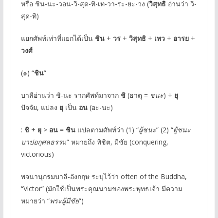
หรือ ชิน-นะ-วอน-วิ-สุด-ทิ-เท-วา-ระ-ยะ-วง (
วิสุทธิ
อ่านว่า วิ-
สุด-ทิ)
แยกศัพท์เท่าที่แยกได้เป็น
ชิน
+
วร
+
วิสุทธิ
+
เทว
+
อารย
+
วงศ์
(๑) “
ชิน
”
บาลีอ่านว่า ชิ-นะ รากศัพท์มาจาก
ชิ
(ธาตุ =
ชนะ
) +
ยุ
ปัจจัย, แปลง
ยุ
เป็น
อน
(อะ-นะ)
:
ชิ
+
ยุ
>
อน
=
ชิน
แปลตามศัพท์ว่า (1) “
ผู้ชนะ
” (2) “
ผู้ชนะ
บาปอกุศลธรร
ม” หมายถึง พิชิต, มีชัย (conquering,
victorious)
พจนานุกรมบาลี-อังกฤษ ระบุไว้ว่า often of the Buddha,
“Victor” (มักใช้เป็นพระคุณนามของพระพุทธเจ้า มีความ
หมายว่า “
พระผู้มีชัย
”)