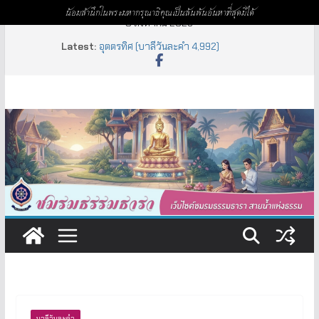
น้อมสำนึกในพระมหากรุณาธิคุณเป็นล้นพ้นอันหาที่สุดมิได้
Skip
8 สิงหาคม 2026
to
Latest:
อหิงสา – อวิหิงสา (บาลีวันละคำ 4,993)
content
อุตตรทิศ (บาลีวันละคำ 4,992)
จารบุรุษ (บาลีวันละคำ 4,996)
ธิดามาร (บาลีวันละคำ 4,995)
ปปัญจธรรม (บาลีวันละคำ 4,994)
บาลีวันละคำ