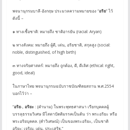
พจนานุกรมบาลี-อังกฤษ ประมวลความหมายของ “
อริย
” ไว้
ดังนี้ –
๑ ทางเชื้อชาติ: หมายถึง ชาติอารยัน (racial: Aryan)
๒ ทางสังคม: หมายถึง ผู้ดี, เด่น, อริยชาติ, สกุลสูง (social:
noble, distinguished, of high birth)
๓ ทางจริยศาสตร์: หมายถึง ถูกต้อง, ดี, ดีเลิศ (ethical: right,
good, ideal)
ในภาษาไทย พจนานุกรมฉบับราชบัณฑิตยสถาน พ.ศ.2554
บอกไว้ว่า –
“
อริย
-,
อริยะ
: (คำนาม) ในพระพุทธศาสนา เรียกบุคคลผู้
บรรลุธรรมวิเศษ มีโสดาปัตติมรรคเป็นต้น ว่า พระอริยะ หรือ
พระอริยบุคคล. (คำวิเศษณ์) เป็นของพระอริยะ, เป็นชาติ
อริยะ; เจริญ, เด่น, ประเสริฐ.”