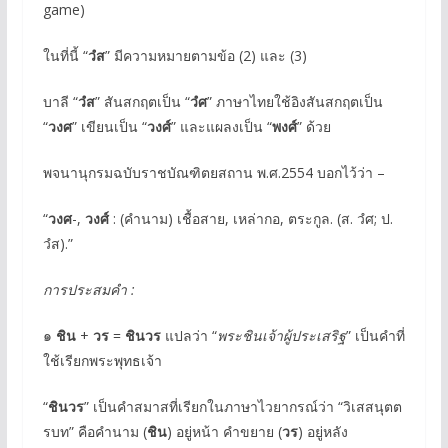
game)
ในที่นี้ “
วํส
” มีความหมายตามข้อ (2) และ (3)
บาลี “
วํส
” สันสกฤตเป็น “
วํศ
” ภาษาไทยใช้อิงสันสกฤตเป็น
“
วงศ
” เขียนเป็น “
วงศ์
” และแผลงเป็น “
พงศ์
” ด้วย
พจนานุกรมฉบับราชบัณฑิตยสถาน พ.ศ.2554 บอกไว้ว่า –
“
วงศ
-,
วงศ์
: (คำนาม) เชื้อสาย, เหล่ากอ, ตระกูล. (ส. วํศ; ป.
วํส).”
การประสมคำ :
๑
ชิน
+
วร
=
ชินวร
แปลว่า “
พระชินเจ้าผู้ประเสริฐ
” เป็นคำที่
ใช้เรียกพระพุทธเจ้า
“
ชินวร
” เป็นคำสมาสที่เรียกในภาษาไวยากรณ์ว่า “วิเสสนุตต
รบท” คือคำนาม (
ชิน
) อยู่หน้า คำขยาย (
วร
) อยู่หลัง