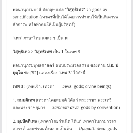
พจนานุกรมบาลี-อังกฤษ แปล “
วิสุทฺธิเทว
” ว่า gods by
sanctification (เทวดาที่เป็นได้โดยการทำตนให้เป็นที่เคารพ
สักการะ หรือทำตนให้เป็นผู้บริสุทธิ์)
“
เทว
” ภาษาไทย แผลง
ว
เป็น
พ
วิสุทฺธิเทว
>
วิสุทธิเทพ
เป็น 1 ในเทพ 3
พจนานุกรมพุทธศาสตร์ ฉบับประมวลธรรม ของท่าน
ป.อ. ป
ยุตฺโต
ข้อ [82] แสดงเรื่อง “
เทพ 3
” ไว้ดังนี้ –
เทพ 3
: (เทพเจ้า, เทวดา — Deva: gods; divine beings)
1.
สมมติเทพ
(เทวดาโดยสมมติ ได้แก่ พระราชา พระเทวี
และพระราชกุมาร —
Sammati-deva
: gods by convention)
2.
อุปปัตติเทพ
(เทวดาโดยกำเนิด ได้แก่ เทวดาในกามาวจร
สวรรค์ และพรหมทั้งหลายเป็นต้น —
Upapatti-deva
: gods