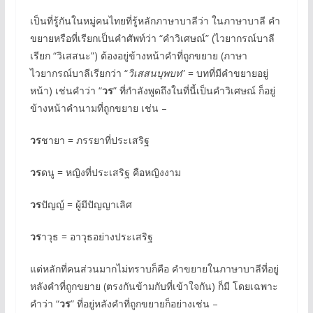
เป็นที่รู้กันในหมู่คนไทยที่รู้หลักภาษาบาลีว่า ในภาษาบาลี คำ
ขยายหรือที่เรียกเป็นคำศัพท์ว่า “คำวิเศษณ์” (ไวยากรณ์บาลี
เรียก “วิเสสนะ”) ต้องอยู่ข้างหน้าคำที่ถูกขยาย (ภาษา
ไวยากรณ์บาลีเรียกว่า “
วิเสสนบุพบท
” = บทที่มีคำขยายอยู่
หน้า) เช่นคำว่า “
วร
” ที่กำลังพูดถึงในที่นี้เป็นคำวิเศษณ์ ก็อยู่
ข้างหน้าคำนามที่ถูกขยาย เช่น –
วร
ชายา = ภรรยาที่ประเสริฐ
วร
ดนู = หญิงที่ประเสริฐ คือหญิงงาม
วร
ปัญญ์ = ผู้มีปัญญาเลิศ
วร
าวุธ = อาวุธอย่างประเสริฐ
แต่หลักที่คนส่วนมากไม่ทราบก็คือ คำขยายในภาษาบาลีที่อยู่
หลังคำที่ถูกขยาย (ตรงกันข้ามกับที่เข้าใจกัน) ก็มี โดยเฉพาะ
คำว่า “
วร
” ที่อยู่หลังคำที่ถูกขยายก็อย่างเช่น –