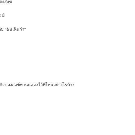
ของสงฆ์
งฆ์
ับ “ฉันเห็นว่า”
กิจของสงฆ์ท่านแสดงไว้ที่ไหนอย่างไรบ้าง