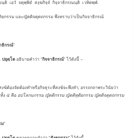
ติ เอวํ จตุพฺพิธํ สงฺฆกิจฺจํ กิจฺจาธิกรณนฺติ เวทิตพฺพํ.
ุติยกรรม และญัตติจตุตถกรรม พึงทราบว่าเป็นกิจจาธิกรณ์
าธิกรณ์
”
. ปยุตฺโต
อธิบายคำว่า “
กิจจาธิกรณ์
” ไว้ดังนี้ –
นสงฆ์ต้องจัดต้องทําหรือกิจธุระที่สงฆ์จะพึงทํา; อรรถกถาพระวินัยว่า
ทั้ง ๔ คือ
อปโลกนกรรม
ญัตติกรรม
ญัตติทุติยกรรม
ญัตติจตุตถกรรม
รม
”
. ปยุตฺโต
ขยายความคำว่า “
สังฆกรรม
” ไว้ดังนี้ –