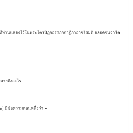
นัยที่ท่านแสดงไว้ในพระไตรปิฎกอรรถกถาฎีกาอาจริยมติ ตลอดจนจารีต
 หมายถึงอะไร
) มีข้อความตอนหนึ่งว่า –