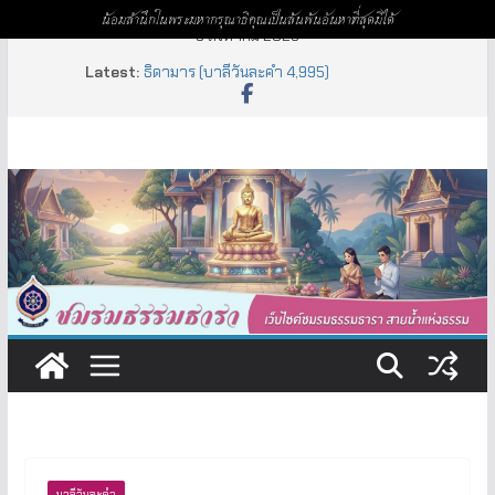
น้อมสำนึกในพระมหากรุณาธิคุณเป็นล้นพ้นอันหาที่สุดมิได้
Skip
9 สิงหาคม 2026
จารบุรุษ (บาลีวันละคำ 4,996)
to
Latest:
ธิดามาร (บาลีวันละคำ 4,995)
content
สัลเลข – เนกขัม (บาลีวันละคำ 4,999)
เหฏฐิมทิศ (บาลีวันละคำ 4,998)
อัยยะ – อัยยา – อัยเย (บาลีวันละคำ 4,997)
บาลีวันละคำ