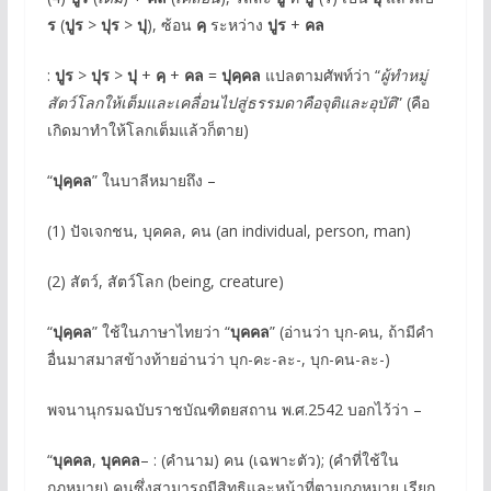
ร
(
ปูร
>
ปุร
>
ปุ
), ซ้อน
คฺ
ระหว่าง
ปูร
+
คล
:
ปูร
>
ปุร
>
ปุ
+
คฺ
+
คล
=
ปุคฺคล
แปลตามศัพท์ว่า “
ผู้ทำหมู่
สัตว์โลกให้เต็มและเคลื่อนไปสู่ธรรมดาคือจุติและอุบัติ
” (คือ
เกิดมาทำให้โลกเต็มแล้วก็ตาย)
“
ปุคฺคล
” ในบาลีหมายถึง –
(1) ปัจเจกชน, บุคคล, คน (an individual, person, man)
(2) สัตว์, สัตว์โลก (being, creature)
“
ปุคฺคล
” ใช้ในภาษาไทยว่า “
บุคคล
” (อ่านว่า บุก-คน, ถ้ามีคำ
อื่นมาสมาสข้างท้ายอ่านว่า บุก-คะ-ละ-, บุก-คน-ละ-)
พจนานุกรมฉบับราชบัณฑิตยสถาน พ.ศ.2542 บอกไว้ว่า –
“
บุคคล
,
บุคคล
– : (คำนาม) คน (เฉพาะตัว); (คำที่ใช้ใน
กฎหมาย) คนซึ่งสามารถมีสิทธิและหน้าที่ตามกฎหมาย เรียก