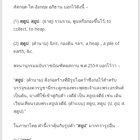
สํสกฤต-ไท-อังกฤษ อภิธาน บอกไว้ดังนี้ –
(1)
สฺตูป
,
สฺถูป
: (ธาตุ) รวบรวม, พูนหรือกองขึ้นไว้; to
collect, to heap.
(2)
สฺตูป
: (คำนาม) นิกร, กองดิน ฯลฯ.; a heap , a pile of
earth, &c.
พจนานุกรมฉบับราชบัณฑิตยสถาน พ.ศ.2554 บอกไว้ว่า –
“
สถูป
: (คำนาม) สิ่งก่อสร้างที่มีรูปโอคว่ำซึ่งก่อไว้สำหรับ
บรรจุของควรบูชามีกระดูกของพระพุทธเจ้าและพระอรหันต์
เป็นต้น, บางทีใช้เข้าคู่กับคำ เจดีย์ เป็น สถูปเจดีย์ เช่น เดิน
เวียนเทียนรอบพระสถูปเจดีย์. (คำแบบ) สดูป, สตูป. (ป. ถูป; ส.
สฺตูป).”
ในภาษาไทย คำนี้เราคุ้นกับรูปคำ “
สถูป
” มากกว่ารูปอื่น
(๒) “
อรห
”