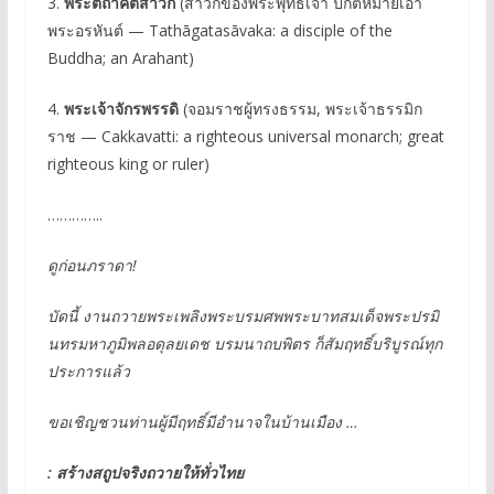
3.
พระตถาคตสาวก
(สาวกของพระพุทธเจ้า ปกติหมายเอา
พระอรหันต์ — Tathāgatasāvaka: a disciple of the
Buddha; an Arahant)
4.
พระเจ้าจักรพรรดิ
(จอมราชผู้ทรงธรรม, พระเจ้าธรรมิก
ราช — Cakkavatti: a righteous universal monarch; great
righteous king or ruler)
…………..
ดูก่อนภราดา
!
บัดนี้ งานถวายพระเพลิงพระบรมศพพระบาทสมเด็จพระปรมิ
นทรมหาภูมิพลอดุลยเดช บรมนาถบพิตร ก็สัมฤทธิ์บริบูรณ์ทุก
ประการแล้ว
ขอเชิญชวนท่านผู้มีฤทธิ์มีอำนาจในบ้านเมือง …
: สร้างสถูปจริงถวายให้ทั่วไทย