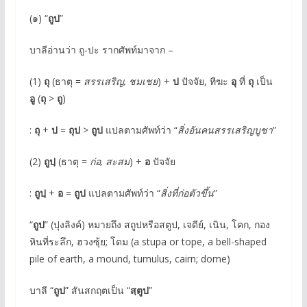
(๑) “
ถูป
”
บาลีอ่านว่า ถู-ปะ รากศัพท์มาจาก –
(1)
ถุ
(ธาตุ =
สรรเสริญ, ชมเชย
) +
ป
ปัจจัย, ทีฆะ
อุ
ที่
ถุ
เป็น
อู
(
ถุ
>
ถู
)
:
ถุ
+
ป
=
ถุป
>
ถูป
แปลตามศัพท์ว่า “
สิ่งอันคนสรรเสริญบูชา
”
(2)
ถูปฺ
(ธาตุ =
ก่อ, สะสม
) +
อ
ปัจจัย
:
ถูปฺ
+
อ
=
ถูป
แปลตามศัพท์ว่า “
สิ่งที่ก่อตัวขึ้น
”
“
ถูป
” (ปุงลิงค์) หมายถึง สถูปหรือสตูป, เจดีย์, เนิน, โคก, กอง
หินที่ระลึก, ฮวงซุ้ย; โดม (a stupa or tope, a bell-shaped
pile of earth, a mound, tumulus, cairn; dome)
บาลี “
ถูป
” สันสกฤตเป็น “
สฺตูป
”