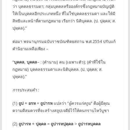
ว่า บุคคลธรรมดา; กลุ่มบุคคลหรือองค์กรซึ่งกฎหมายบัญญัติ
ให้เป็นบุคคลอีกประเภทหนึ่ง ที่ไม่ใช่บุคคลธรรมดา และให้มี
สิทธิและหน้าที่ตามกฎหมาย เรียกว่า นิติบุคคล. (ป. ปุคฺคล; ส.
ปุทฺคล).”
ต่อมา พจนานุกรมฉบับราชบัณฑิตยสถาน พ.ศ.2554 ปรับแก้
คำนิยามเหลือเพียง –
“
บุคคล
,
บุคคล
– : (คำนาม) คน (เฉพาะตัว); (คำที่ใช้ใน
กฎหมาย) บุคคลธรรมดาและนิติบุคคล. (ป. ปุคฺคล; ส.
ปุทฺคล).”
การประสมคำ
:
(1)
ถูป
+
อรห
=
ถูปารห
แปลว่า “
ผู้ควรแก่สถูป
” คือผู้มีคุณ
ความดีสมควรที่จะสร้างสถูปเจดีย์ไว้ให้คนกราบไหว้บูชา
(2)
ถูปารห
+
ปุคฺคล
=
ถูปารหปุคฺคล
>
ถูปารหบุคคล