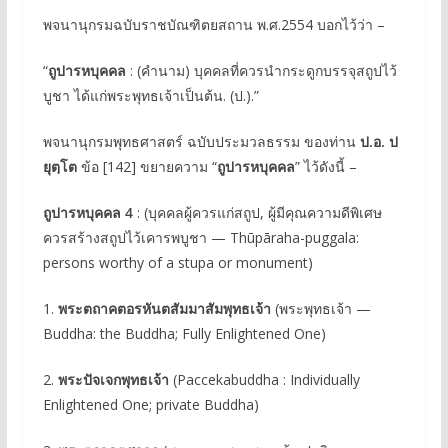
พจนานุกรมฉบับราชบัณฑิตยสถาน พ.ศ.2554 บอกไว้ว่า –
“
ถูปารหบุคคล
: (คำนาม) บุคคลที่ควรนํากระดูกบรรจุสถูปไว้
บูชา ได้แก่พระพุทธเจ้าเป็นต้น. (ป.).”
พจนานุกรมพุทธศาสตร์ ฉบับประมวลธรรม ของท่าน
ป.อ. ป
ยุตฺโต
ข้อ [142] ขยายความ “
ถูปารหบุคคล
” ไว้ดังนี้ –
ถูปารหบุคคล 4
: (บุคคลผู้ควรแก่สถูป, ผู้มีคุณความดีพิเศษ
ควรสร้างสถูปไว้เคารพบูชา — Thūpāraha-puggala:
persons worthy of a stupa or monument)
1.
พระตถาคตอรหันตสัมมาสัมพุทธเจ้า
(พระพุทธเจ้า —
Buddha: the Buddha; Fully Enlightened One)
2.
พระปัจเจกพุทธเจ้า
(Paccekabuddha : Individually
Enlightened One; private Buddha)