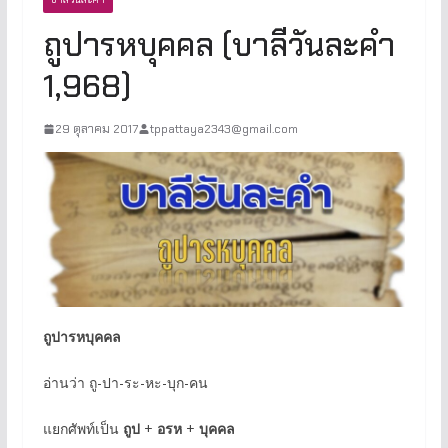
ถูปารหบุคคล (บาลีวันละคำ
1,968)
29 ตุลาคม 2017
tppattaya2343@gmail.com
ถูปารหบุคคล
อ่านว่า ถู-ปา-ระ-หะ-บุก-คน
แยกศัพท์เป็น
ถูป
+
อรห
+
บุคคล