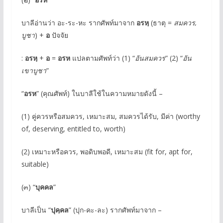
บาลีอ่านว่า อะ-ระ-หะ รากศัพท์มาจาก
อรหฺ
(ธาตุ =
สมควร,
บูชา
) +
อ
ปัจจัย
:
อรหฺ
+
อ
=
อรห
แปลตามศัพท์ว่า (1) “
อันสมควร
” (2) “
อัน
เขาบูชา
”
“
อรห
” (คุณศัพท์) ในบาลีใช้ในความหมายดังนี้ –
(1) คู่ควรหรือสมควร, เหมาะสม, สมควรได้รับ, มีค่า (worthy
of, deserving, entitled to, worth)
(2) เหมาะหรือควร, พอดิบพอดี, เหมาะสม (fit for, apt for,
suitable)
(๓) “
บุคคล
”
บาลีเป็น “
ปุคฺคล
” (ปุก-คะ-ละ) รากศัพท์มาจาก –