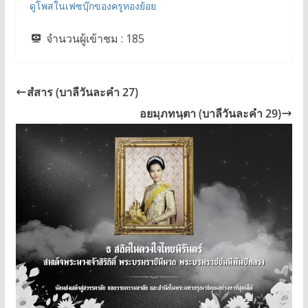
ดูโพสในเฟซบุ๊กของครูทองย้อย
จำนวนผู้เข้าชม :
185
สํสาร (บาลีวันละคำ 27)
อยมฺภทนฺตา (บาลีวันละคำ 29)