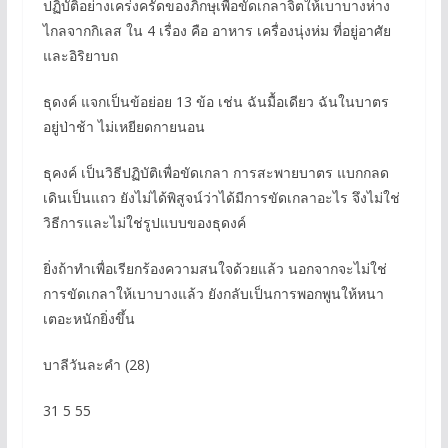
ปฏิบัติอย่างเคร่งครัดของภิกษุเพื่อขัดเกลาจิตให้เบาบางห่าง
ไกลจากกิเลส ใน 4 เรื่อง คือ อาหาร เครื่องนุ่งห่ม ที่อยู่อาศัย
และอิริยาบถ
ธุดงค์ แจกเป็นข้อย่อย 13 ข้อ เช่น ฉันมื้อเดียว ฉันในบาตร
อยู่ป่าช้า ไม่เหยียดกายนอน
ธุคงค์ เป็นวิธีปฏิบัติเพื่อขัดเกลา การสะพายบาตร แบกกลด
เดินเป็นแถว ยังไม่ได้พิสูจน์ว่าได้มีการขัดเกลาอะไร จึงไม่ใช่
วิธีการและไม่ใช่รูปแบบของธุดงค์
ยิ่งถ้าทำเพื่อเรียกร้องความสนใจด้วยแล้ว นอกจากจะไม่ใช่
การขัดเกลาให้เบาบางแล้ว ยังกลับเป็นการพอกพูนให้หนา
เตอะหนักยิ่งขึ้น
บาลีวันละคำ (28)
31 5 55