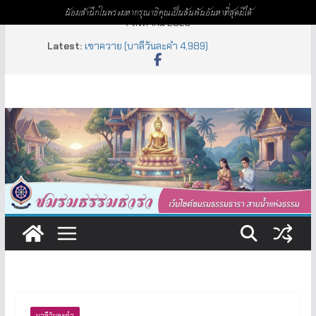
น้อมสำนึกในพระมหากรุณาธิคุณเป็นล้นพ้นอันหาที่สุดมิได้
Skip
7 สิงหาคม 2026
to
Latest:
เขาควาย (บาลีวันละคำ 4,989)
content
อหิงสา – อวิหิงสา (บาลีวันละคำ 4,993)
อุตตรทิศ (บาลีวันละคำ 4,992)
พลังสุภาพ – Soft Power (บาลีวันละคำ 4,991)
ภารตประเทศ (บาลีวันละคำ 4,990)
บาลีวันละคำ