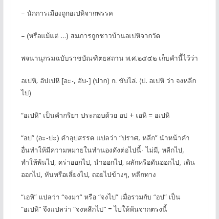
– นักการเมืองถูกอเปหิจากพรรค
– (หรือแม้แต่ …) สมภารถูกชาวบ้านอเปหิจากวัด
พจนานุกรมฉบับราชบัณฑิตยสถาน พ.ศ.๒๕๔๒ เก็บคำนี้ไว้ว่า
อเปหิ, อัปเปหิ [อะ-, อับ-] (ปาก) ก. ขับไล่. (ป. อเปหิ ว่า จงหลีก
ไป)
“อเปหิ” เป็นคำกริยา ประกอบด้วย อป + เอหิ = อเปหิ
“อป” (อะ-ปะ) คำอุปสรรค แปลว่า “ปราศ, หลีก” นำหน้าคำ
อื่นทำให้มีความหมายในทำนองดังต่อไปนี้- ไม่มี, หลีกไป,
ทำให้พ้นไป, คร่าออกไป, นำออกไป, ผลักหรือดันออกไป, เดิน
ออกไป, หันหรือเลี่ยงไป, ถอยไปข้างๆ, หลีกทาง
“เอหิ” แปลว่า “จงมา” หรือ “จงไป” เมื่อรวมกับ “อป” เป็น
“อเปหิ” จึงแปลว่า “จงหลีกไป” = ไปให้พ้นจากตรงนี้