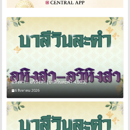
อหิงสา – อวิหิงสา (บาลีวันละคำ 4,993)
6 สิงหาคม 2026