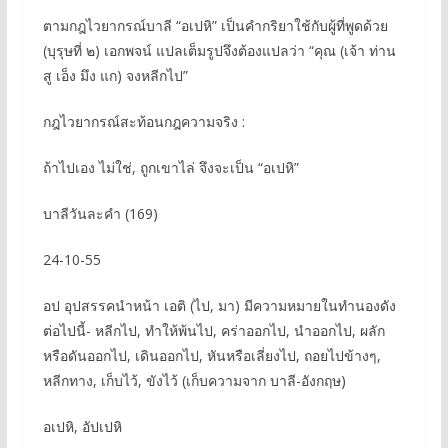
ตามกฎไวยากรณ์บาลี “อเปหิ” เป็นคำกริยาใช้กับผู้ที่พูดด้วย
(บุรุษที่ ๒) เอกพจน์ แปลเต็มรูปจึงต้องแปลว่า “คุณ (เจ้า ท่าน
สู เอ็ง มึง แก) จงหลีกไป”
กฎไวยากรณ์สะท้อนกฎความจริง :
ถ้าไปเอง ไม่ใช่, ถูกเขาไล่ จึงจะเป็น “อเปหิ”
บาลีวันละคำ (169)
24-10-55
อป อุปสรรคนำหน้า เอติ (ไป, มา) มีความหมายในทำนองดัง
ต่อไปนี้- หลีกไป, ทำให้พ้นไป, คร่าออกไป, นำออกไป, ผลัก
หรือดันออกไป, เดินออกไป, หันหรือเลี่ยงไป, ถอยไปข้างๆ,
หลีกทาง, เก็บไว้, ขังไว้ (เก็บความจาก บาลี-อังกฤษ)
อเปหิ, อัปเปหิ