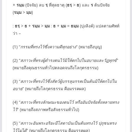
+
รมฺม
(ปัจจัย) ลบ
รฺ
ที่สุดธาตุ (
ธรฺ
>
ธ
) และ
ร
ต้นปัจจัย
(
รมฺม
>
มฺม
)
:
ธรฺ
>
ธ
+
รมฺม
>
มฺม
:
ธ
+
มฺม
=
ธมฺม
(ปุงลิงค์) แปลตามศัพท์
ว่า –
(1) “
กรรมที่ทรงไว้ซึ่งความดีทุกอย่าง
” (หมายถึงบุญ)
(2) “
สภาวะที่ทรงผู้ดำรงตนไว้มิให้ตกไปในอบายและวัฏทุกข์
”
(หมายถึงคุณธรรมทั่วไปตลอดจนถึงโลกุตรธรรม)
(3) “
สภาวะที่ทรงไว้ซึ่งสัตว์ผู้บรรลุมรรคเป็นต้นมิให้ตกไปใน
อบาย
” (หมายถึงโลกุตรธรรม คือมรรคผล)
(4) “
สภาวะที่ทรงลักษณะของตนไว้ หรืออันปัจจัยทั้งหลายทรง
ไว้
” (หมายถึงสภาพหรือสัจธรรมทั่วไป)
(5) “
สภาวะอันพระอริยะมีโสดาบันเป็นต้นทรงไว้ ปุถุชนทรง
ไว้ไม่ได้
” (หมายถึงโลกุตรธรรม คือมรรคผล)