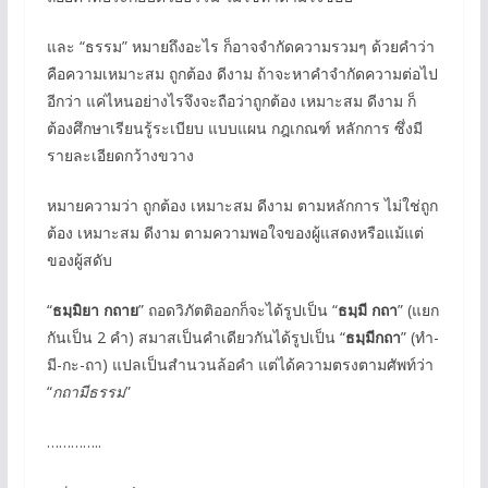
และ “ธรรม” หมายถึงอะไร ก็อาจจำกัดความรวมๆ ด้วยคำว่า
คือความเหมาะสม ถูกต้อง ดีงาม ถ้าจะหาคำจำกัดความต่อไป
อีกว่า แค่ไหนอย่างไรจึงจะถือว่าถูกต้อง เหมาะสม ดีงาม ก็
ต้องศึกษาเรียนรู้ระเบียบ แบบแผน กฎเกณฑ์ หลักการ ซึ่งมี
รายละเอียดกว้างขวาง
หมายความว่า ถูกต้อง เหมาะสม ดีงาม ตามหลักการ ไม่ใช่ถูก
ต้อง เหมาะสม ดีงาม ตามความพอใจของผู้แสดงหรือแม้แต่
ของผู้สดับ
“
ธมฺมิยา กถาย
” ถอดวิภัตติออกก็จะได้รูปเป็น “
ธมฺมี กถา
” (แยก
กันเป็น 2 คำ) สมาสเป็นคำเดียวกันได้รูปเป็น “
ธมฺมีกถา
” (ทำ-
มี-กะ-ถา) แปลเป็นสำนวนล้อคำ แต่ได้ความตรงตามศัพท์ว่า
“
กถามีธรรม
”
…………..