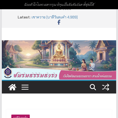
น้อมสำนึกในพระมหากรุณาธิคุณเป็นล้นพ้นอันหาที่สุดมิได้
Skip
7 สิงหาคม 2026
to
Latest:
เขาควาย (บาลีวันละคำ 4,989)
content
อหิงสา – อวิหิงสา (บาลีวันละคำ 4,993)
อุตตรทิศ (บาลีวันละคำ 4,992)
พลังสุภาพ – Soft Power (บาลีวันละคำ 4,991)
ภารตประเทศ (บาลีวันละคำ 4,990)
บาลีวันละคำ