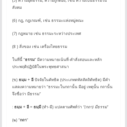
(5) ความยุติธรรม, ความถูกต้อง, เช่น ความเป็นธรรมใน
สังคม
(6) กฎ, กฎเกณฑ์, เช่น ธรรมะแห่งหมู่คณะ
(7) กฎหมาย เช่น ธรรมะระหว่างประเทศ
(8 ) สิ่งของ เช่น เครื่องไทยธรรม
ในที่นี้ “
ธรรม
” มีความหมายเน้นที่-คําสั่งสอนและหลัก
ประพฤติปฏิบัติในพระพุทธศาสนา
(ข)
ธมฺม
+
อี
ปัจจัยในตัทธิต (ประเภทตทัสสัตถิตัทธิต) มีคำ
แสดงความหมายว่า “ธรรมะในกถานั้น มีอยู่ เหตุนั้น กถานั้น
จึงชื่อว่า มีธรรม”
:
ธมฺม
+
อี
=
ธมฺมี
(ทำ-มี) แปลตามศัพท์ว่า
“(กถา) มีธรรม
”
(๒) “
กถา
”