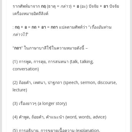
รากศัพท์มาจาก
กถฺ
(ธาตุ =
กล่าว
) +
อ
(อะ) ปัจจัย +
อา
ปัจจัย
เครื่องหมายอิตถีลิงค์
:
กถฺ
+
อ
=
กถ
+
อา
=
กถา
แปลตามศัพท์ว่า “
เรื่องอันท่าน
กล่าวไว้
”
“
กถา
” ในภาษาบาลีใช้ในความหมายดังนี้ –
(1) การพูด, การคุย, การสนทนา (talk, talking,
conversation)
(2) ถ้อยคำ, เทศนา, ปาฐกถา (speech, sermon, discourse,
lecture)
(3) เรื่องยาวๆ (a longer story)
(4) คำพูด, ถ้อยคำ, คำแนะนำ (word, words, advice)
(5) การอธิบาย, การขยายเนื้อความ (explanation,