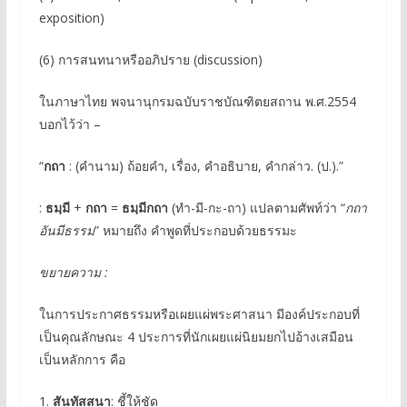
exposition)
(6) การสนทนาหรืออภิปราย (discussion)
ในภาษาไทย พจนานุกรมฉบับราชบัณฑิตยสถาน พ.ศ.2554
บอกไว้ว่า –
“
กถา
: (คำนาม) ถ้อยคํา, เรื่อง, คําอธิบาย, คํากล่าว. (ป.).”
:
ธมฺมี
+
กถา
=
ธมฺมีกถา
(ทำ-มี-กะ-ถา) แปลตามศัพท์ว่า “
กถา
อันมีธรรม
” หมายถึง คำพูดที่ประกอบด้วยธรรมะ
ขยายความ :
ในการประกาศธรรมหรือเผยแผ่พระศาสนา มีองค์ประกอบที่
เป็นคุณลักษณะ 4 ประการที่นักเผยแผ่นิยมยกไปอ้างเสมือน
เป็นหลักการ คือ
1.
สันทัสสนา
: ชี้ให้ชัด