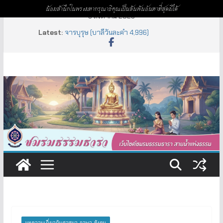
น้อมสำนึกในพระมหากรุณาธิคุณเป็นล้นพ้นอันหาที่สุดมิได้
Skip
9 สิงหาคม 2026
to
Latest:
จารบุรุษ (บาลีวันละคำ 4,996)
content
ห้าพัน (บาลีวันละคำ 5,000)
สัลเลข – เนกขัม (บาลีวันละคำ 4,999)
เหฏฐิมทิศ (บาลีวันละคำ 4,998)
อัยยะ – อัยยา – อัยเย (บาลีวันละคำ 4,997)
บทความเกี่ยวกับศาสนา-ภาษา-สังคม