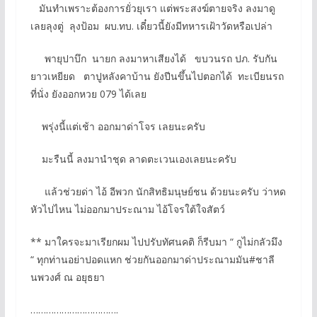
มันทำเพราะต้องการยั่วยุเรา แต่พระสงฆ์ตายจริง ลงมาดู
เลยลุงตู่ ลุงป้อม ผบ.ทบ. เดี๋ยวนี้ยังมีทหารเฝ้าวัดหรือเปล่า
พายุปาบึก นายก ลงมาหาเสียงได้ ขบวนรถ ปภ. รับกัน
ยาวเหยียด ตาปูหลังคาบ้าน ยังปีนขึ้นไปตอกได้ ทะเบียนรถ
ที่นั่ง ยังออกหวย 079 ได้เลย
พรุ่งนี้แต่เช้า ออกมาด่าโจร เลยนะครับ
มะรืนนี้ ลงมานำชุด ลาดตะเวนเองเลยนะครับ
แล้วช่วยด่า ไอ้ อีพวก นักสิทธิมนุษย์ชน ด้วยนะครับ ว่าหด
หัวไปไหน ไม่ออกมาประณาม ไอ้โจรใต้ใจสัตว์
** มาใครจะมาเรียกผม ไปปรับทัศนคติ ก็รีบมา “ กูไม่กลัวมึง
“ ทุกท่านอย่าปอดแหก ช่วยกันออกมาด่าประณามมัน#ชาลี
นพวงศ์ ณ อยุธยา
…………………………….