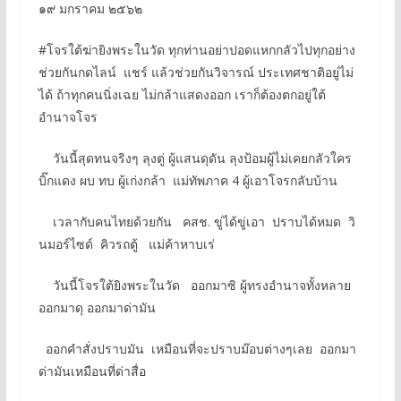
๑๙ มกราคม ๒๕๖๒
#โจรใต้ฆ่ายิงพระในวัด ทุกท่านอย่าปอดแหกกลัวไปทุกอย่าง
ช่วยกันกดไลน์ แชร์ แล้วช่วยกันวิจารณ์ ประเทศชาติอยู่ไม่
ได้ ถ้าทุกคนนิ่งเฉย ไม่กล้าแสดงออก เราก็ต้องตกอยู่ใต้
อำนาจโจร
วันนี้สุดทนจริงๆ ลุงตู่ ผู้แสนดุดัน ลุงป้อมผู้ไม่เคยกลัวใคร
บิ๊กแดง ผบ ทบ ผู้เก่งกล้า แม่ทัพภาค 4 ผู้เอาโจรกลับบ้าน
เวลากับคนไทยด้วยกัน คสช. ขู่ได้ขู่เอา ปราบได้หมด วิ
นมอร์ไซด์ คิวรถตู้ แม่ค้าหาบเร่
วันนี้โจรใต้ยิงพระในวัด ออกมาซิ ผู้ทรงอำนาจทั้งหลาย
ออกมาดุ ออกมาด่ามัน
ออกคำสั่งปราบมัน เหมือนที่จะปราบม๊อบต่างๆเลย ออกมา
ด่ามันเหมือนที่ด่าสื่อ