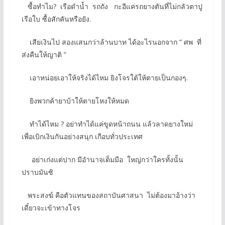
ซื้อทำไม? เรือดำน้ำ รถถัง กะอีแค่รถยางตันที่ไม่กลัวตาปู
เรือใบ ซื้อสักคันหรือยัง.
เสียเงินไป สองแสนกว่าล้านบาท ได้อะไรนอกจาก ” ศพ ที่
ส่งคืนให้ญาติ ”
เอาหน่อยเอาให้จริงได้ไหม ยิงโจรใต้ให้ตายเป็นกองๆ.
ยิงพวกค้ายาบ้าให้ตายโหงให้หมด
ทำได้ไหม ? อย่าทำได้แค่ขูดหน้าถนน แล้วลาดยางใหม่
เพื่อเบิกเงินกันอย่างสนุก เกือบทั่วประเทศ
อย่าเก่งแต่ปาก มีอำนาจเต็มมือ ใหญ่กว่าใครทั้งนั้น
ปราบมันซิ
พระสงฆ์ คือตัวแทนของสถาบันศาสนา ไม่ต้องมาอ้างว่า
เดี๋ยวจะเข้าทางโจร