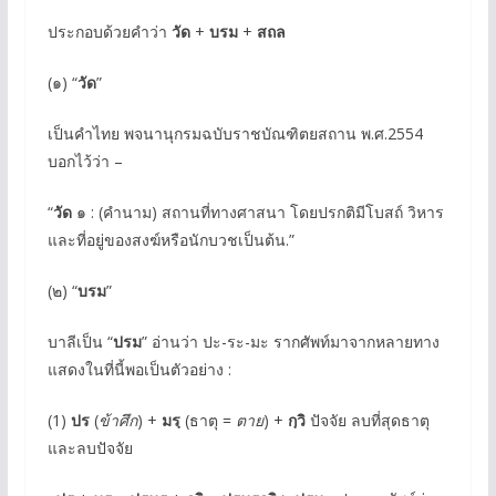
ประกอบด้วยคำว่า
วัด
+
บรม
+
สถล
(๑) “
วัด
”
เป็นคำไทย พจนานุกรมฉบับราชบัณฑิตยสถาน พ.ศ.2554
บอกไว้ว่า –
“
วัด
๑ : (คำนาม) สถานที่ทางศาสนา โดยปรกติมีโบสถ์ วิหาร
และที่อยู่ของสงฆ์หรือนักบวชเป็นต้น.”
(๒) “
บรม
”
บาลีเป็น “
ปรม
” อ่านว่า ปะ-ระ-มะ รากศัพท์มาจากหลายทาง
แสดงในที่นี้พอเป็นตัวอย่าง :
(1)
ปร
(
ข้าศึก
) +
มรฺ
(ธาตุ =
ตาย
) +
กฺวิ
ปัจจัย ลบที่สุดธาตุ
และลบปัจจัย