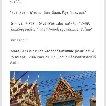
บอกไว้ว่า –
“
สถล
,
สถล
– : (คำนาม) ที่บก, ที่ดอน, ที่สูง. (ส.; ป. ถล).”
วัด
+
บรม
+
สถล
=
วัดบรมสถล
แปลตามศัพท์ว่า “
วัดที่ยิ่ง
ใหญ่ตั้งอยู่บนที่ดอน
” หรือ “
วัดซึ่งตั้งอยู่บนที่ดอนอันยิ่งใหญ่
”
ขยายความ :
วิกิพีเดีย สารานุกรมเสรี ที่คำว่า “
วัดบรมสถล
” (อ่านเมื่อวันที่
25 ธันวาคม 2566 เวลา 20:30 น.) อธิบายเรื่องวัดบรมสถลไว้
ดังนี้ –