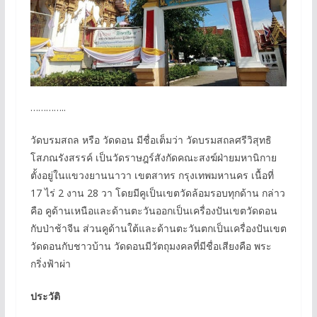
…………..
วัดบรมสถล หรือ วัดดอน มีชื่อเต็มว่า วัดบรมสถลศรีวิสุทธิ
โสภณรังสรรค์ เป็นวัดราษฎร์สังกัดคณะสงฆ์ฝ่ายมหานิกาย
ตั้งอยู่ในแขวงยานนาวา เขตสาทร กรุงเทพมหานคร เนื้อที่
17 ไร่ 2 งาน 28 วา โดยมีคูเป็นเขตวัดล้อมรอบทุกด้าน กล่าว
คือ คูด้านเหนือและด้านตะวันออกเป็นเครื่องปันเขตวัดดอน
กับป่าช้าจีน ส่วนคูด้านใต้และด้านตะวันตกเป็นเครื่องปันเขต
วัดดอนกับชาวบ้าน วัดดอนมีวัตถุมงคลที่มีชื่อเสียงคือ พระ
กริ่งฟ้าผ่า
ประวัติ