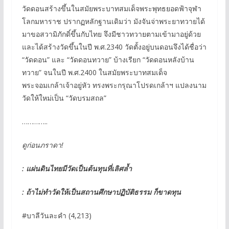
วัดดอนสร้างขึ้นในสมัยพระบาทสมเด็จพระพุทธยอดฟ้าจุฬา
โลกมหาราช ปรากฏหลักฐานเดิมว่า มังจันจ่าพระยาทวายได้
มาขอสวามิภักดิ์ขึ้นกับไทย จึงมีชาวทวายตามเข้ามาอยู่ด้วย
และได้สร้างวัดขึ้นในปี พ.ศ.2340 วัดตั้งอยู่บนดอนจึงได้ชื่อว่า
“วัดดอน” และ “วัดดอนทวาย” บ้างเรียก “วัดดอนหลังบ้าน
ทวาย” จนในปี พ.ศ.2400 ในสมัยพระบาทสมเด็จ
พระจอมเกล้าเจ้าอยู่หัว ทรงพระกรุณาโปรดเกล้าฯ แปลงนาม
วัดให้ใหม่เป็น “วัดบรมสถล”
…………..
ดูก่อนภราดา!
: แผ่นดินไทยมีวัดเป็นต้นทุนที่เลิศล้ำ
: ถ้าไม่ทำวัดให้เป็นสถานศึกษาปฏิบัติธรรม ก็ขาดทุน
#บาลีวันละคำ (4,213)