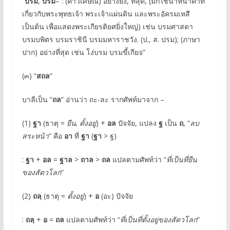
“
บรม
,
บรม
– : (คำวิเศษณ์) อย่างยิ่ง, ที่สุด, (มักใช้นําหน้าคําที่
เกี่ยวกับพระพุทธเจ้า พระเจ้าแผ่นดิน และพระอัครมเหสี
เป็นต้น เพื่อแสดงพระเกียรติยศยิ่งใหญ่) เช่น บรมศาสดา
บรมบพิตร บรมราชินี บรมมหาราชวัง. (ป., ส. ปรม); (ภาษา
ปาก) อย่างที่สุด เช่น โง่บรม บรมขี้เกียจ”
(๓) “
สถล
”
บาลีเป็น “
ถล
” อ่านว่า ถะ-ละ รากศัพท์มาจาก –
(1)
ฐา
(ธาตุ =
ยืน, ตั้งอยู่
) +
อล
ปัจจัย, แปลง
ฐ
เป็น
ถ
, “
ลบ
สระหน้า
” คือ
อา
ที่
ฐา
(
ฐา
> ฐ)
:
ฐา
+
อล
=
ฐาล
>
ถาล
>
ถล
แปลตามศัพท์ว่า “
ที่เป็นที่ยืน
ของสัตวโลก
”
(2)
ถลฺ
(ธาตุ =
ตั้งอยู่
) +
อ
(อะ) ปัจจัย
:
ถลฺ
+
อ
=
ถล
แปลตามศัพท์ว่า “
ที่เป็นที่ตั้งอยู่ของสัตวโลก
”