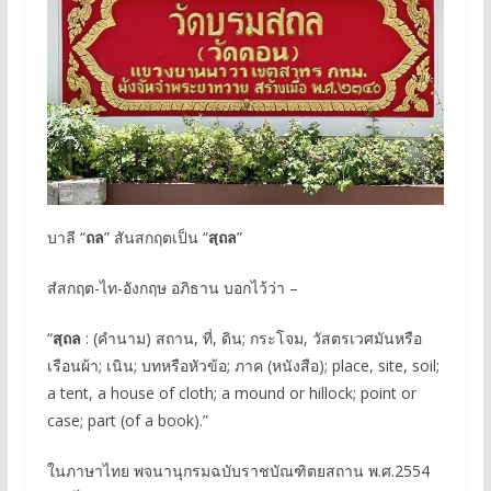
บาลี “
ถล
” สันสกฤตเป็น “
สฺถล
”
สํสกฤต-ไท-อังกฤษ อภิธาน บอกไว้ว่า –
“
สฺถล
: (คำนาม) สถาน, ที่, ดิน; กระโจม, วัสตรเวศมันหรือ
เรือนผ้า; เนิน; บทหรือหัวข้อ; ภาค (หนังสือ); place, site, soil;
a tent, a house of cloth; a mound or hillock; point or
case; part (of a book).”
ในภาษาไทย พจนานุกรมฉบับราชบัณฑิตยสถาน พ.ศ.2554