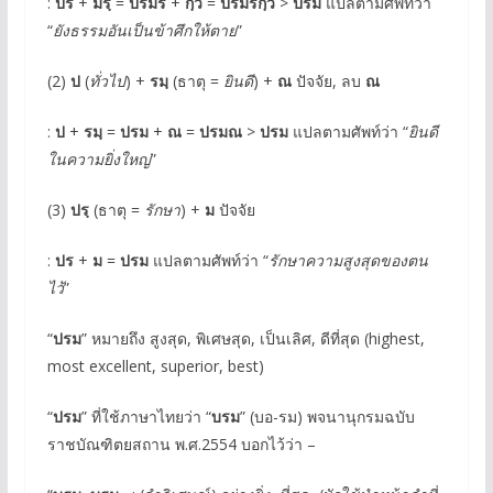
:
ปร
+
มรฺ
=
ปรมร
+
กฺวิ
=
ปรมรกฺวิ
>
ปรม
แปลตามศัพท์ว่า
“
ยังธรรมอันเป็นข้าศึกให้ตาย
”
(2)
ป
(
ทั่วไป
) +
รมฺ
(ธาตุ =
ยินดี
) +
ณ
ปัจจัย, ลบ
ณ
:
ป
+
รมฺ
=
ปรม
+
ณ
=
ปรมณ
>
ปรม
แปลตามศัพท์ว่า “
ยินดี
ในความยิ่งใหญ่
”
(3)
ปรฺ
(ธาตุ =
รักษา
) +
ม
ปัจจัย
:
ปร
+
ม
=
ปรม
แปลตามศัพท์ว่า “
รักษาความสูงสุดของตน
ไว้
”
“
ปรม
” หมายถึง สูงสุด, พิเศษสุด, เป็นเลิศ, ดีที่สุด (highest,
most excellent, superior, best)
“
ปรม
” ที่ใช้ภาษาไทยว่า “
บรม
” (บอ-รม) พจนานุกรมฉบับ
ราชบัณฑิตยสถาน พ.ศ.2554 บอกไว้ว่า –