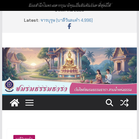
น้อมสำนึกในพระมหากรุณาธิคุณเป็นล้นพ้นอันหาที่สุดมิได้
Skip
9 สิงหาคม 2026
to
Latest:
จารบุรุษ (บาลีวันละคำ 4,996)
content
ห้าพัน (บาลีวันละคำ 5,000)
สัลเลข – เนกขัม (บาลีวันละคำ 4,999)
เหฏฐิมทิศ (บาลีวันละคำ 4,998)
อัยยะ – อัยยา – อัยเย (บาลีวันละคำ 4,997)
บาลีวันละคำ