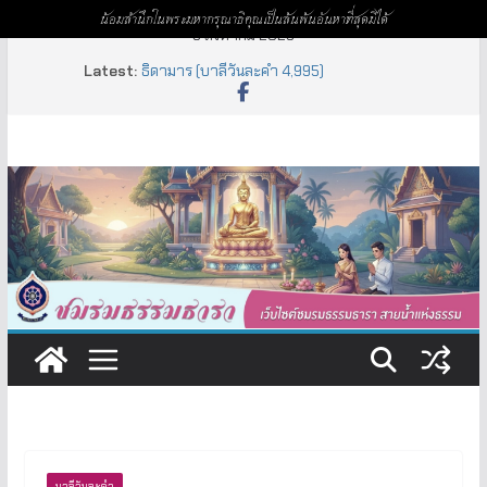
น้อมสำนึกในพระมหากรุณาธิคุณเป็นล้นพ้นอันหาที่สุดมิได้
Skip
9 สิงหาคม 2026
to
Latest:
ธิดามาร (บาลีวันละคำ 4,995)
content
สัลเลข – เนกขัม (บาลีวันละคำ 4,999)
เหฏฐิมทิศ (บาลีวันละคำ 4,998)
อัยยะ – อัยยา – อัยเย (บาลีวันละคำ 4,997)
จารบุรุษ (บาลีวันละคำ 4,996)
บาลีวันละคำ