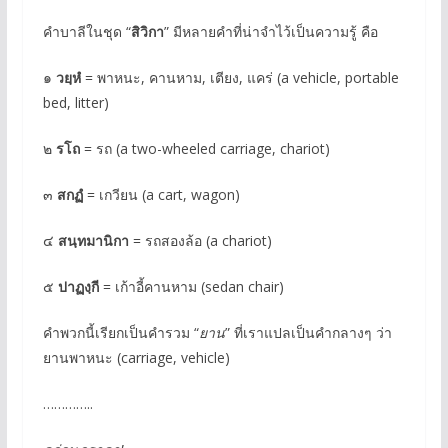
คำบาลีในชุด “
สิวิกา
” มีหลายคำที่น่าจำไว้เป็นความรู้ คือ
๑
วยฺหํ
= พาหนะ, คานหาม, เตียง, แคร่ (a vehicle, portable
bed, litter)
๒
รโถ
= รถ (a two-wheeled carriage, chariot)
๓
สกฏํ
= เกวียน (a cart, wagon)
๔
สนฺทมานิกา
= รถสองล้อ (a chariot)
๕
ปาฏงฺกี
= เก้าอี้คานหาม (sedan chair)
คำพวกนี้เรียกเป็นคำรวม “
ยาน
” ที่เราแปลเป็นคำกลางๆ ว่า
ยานพาหนะ (carriage, vehicle)
…………..