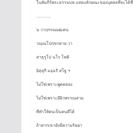
ในคัมภีร์พระธรรมบท แสดงลักษณะของบุคคลที่จะได้ชื่อ
…………..
น วากฺกรณมตฺเตน
วณฺณโปกฺขรตาย วา
สาธุรูโป นโร โหติ
อิสฺสุกี มจฺฉรี สโฐ ฯ
ไม่ใช่เพราะพูดคล่อง
ไม่ใช่เพราะมีผิวพรรณสวย
ที่ทำให้คนเป็นคนดีได้
ถ้าหากเขายังมีความริษยา