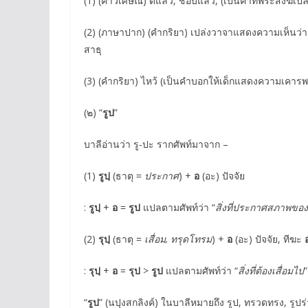
(1) (คำวิเศษณ์) ดีแล้ว, ชอบแล้ว, (เป็นคําที่พระสงฆ์เป
(2) (ภาษาปาก) (คำกริยา) เปล่งวาจาแสดงความเห็นว่า
สาธุ
(3) (คำกริยา) ไหว้ (เป็นคําบอกให้เด็กแสดงความเคารพต
(๒) “
รูป
”
บาลีอ่านว่า รู-ปะ รากศัพท์มาจาก –
(1)
รูปฺ
(ธาตุ =
ประกาศ
) +
อ
(อะ) ปัจจัย
:
รูปฺ
+
อ
=
รูป
แปลตามศัพท์ว่า “
สิ่งที่ประกาศสภาพขอ
(2)
รุปฺ
(ธาตุ =
เสื่อม, ทรุดโทรม
) +
อ
(อะ) ปัจจัย, ทีฆะ
อ
:
รุปฺ
+
อ
=
รุป
>
รูป
แปลตามศัพท์ว่า “
สิ่งที่ต้องเสื่อมไป
“
รูป
” (นปุงสกลิงค์) ในบาลีหมายถึง รูป, ทรวดทรง, รูปร