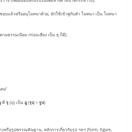
ล่งวาจาเพื่อยืนยันหรือรับรองพิธีทางศาสนาที่กระทําไป).
ชอบแล้วหรืออนุโมทนาด้วย, มักใช้เข้าคู่กับคำ โมทนา เป็น โมทนา
ามธรรมเนียม กร่อนเสียง เป็น ธุ ก็มี).
งตน
”
ุ
ที่
รุ
-(ปฺ) เป็น
อู
(
รุปฺ
>
รูป
)
”
่างหรือรูปพรรณสัณฐาน, หลักการเกี่ยวกับรูป ฯลฯ (form, figure,