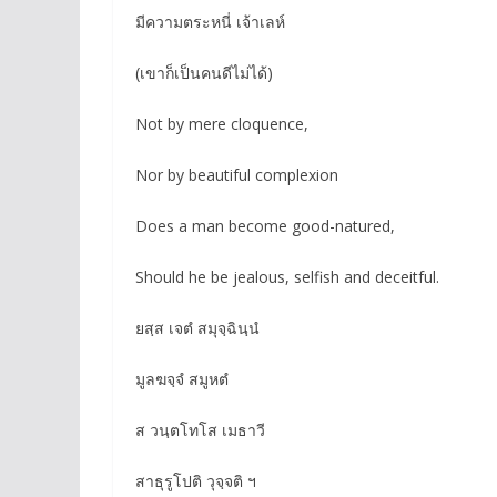
มีความตระหนี่ เจ้าเลห์
(เขาก็เป็นคนดีไม่ได้)
Not by mere cloquence,
Nor by beautiful complexion
Does a man become good-natured,
Should he be jealous, selfish and deceitful.
ยสฺส เจตํ สมุจฺฉินฺนํ
มูลฆจฺจํ สมูหตํ
ส วนฺตโทโส เมธาวี
สาธุรูโปติ วุจฺจติ ฯ