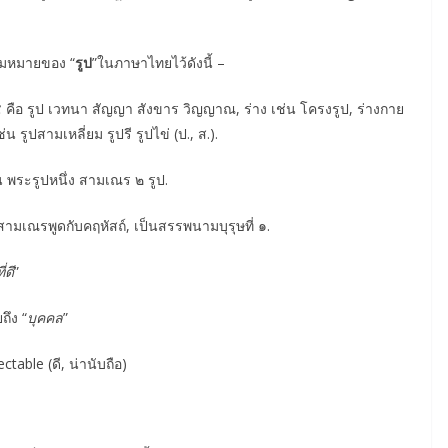
มหมายของ “
รูป
”ในภาษาไทยไว้ดังนี้ –
นธ์ ๕ คือ รูป เวทนา สัญญา สังขาร วิญญาณ, ร่าง เช่น โครงรูป, ร่างกาย
่น รูปสามเหลี่ยม รูปรี รูปไข่ (ป., ส.).
 พระรูปหนึ่ง สามเณร ๒ รูป.
สามเณรพูดกับคฤหัสถ์, เป็นสรรพนามบุรุษที่ ๑.
ี่ดี
”
ึง “
บุคคล
”
ctable (ดี, น่านับถือ)