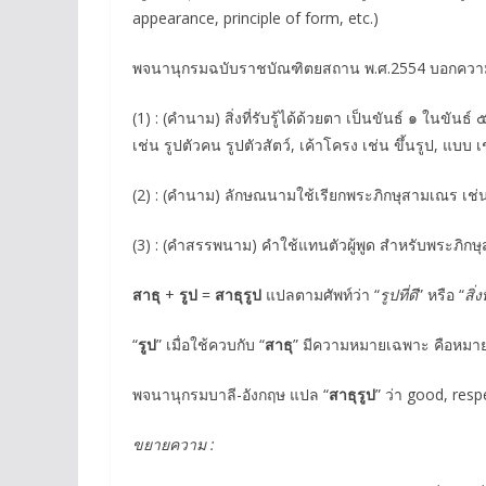
appearance, principle of form, etc.)
พจนานุกรมฉบับราชบัณฑิตยสถาน พ.ศ.2554 บอกควา
(1) : (คำนาม) สิ่งที่รับรู้ได้ด้วยตา เป็นขันธ์ ๑ ในขั
เช่น รูปตัวคน รูปตัวสัตว์, เค้าโครง เช่น ขึ้นรูป, แบบ เช
(2) : (คำนาม) ลักษณนามใช้เรียกพระภิกษุสามเณร เช่น
(3) : (คำสรรพนาม) คำใช้แทนตัวผู้พูด สำหรับพระภิกษุ
สาธุ
+
รูป
=
สาธุรูป
แปลตามศัพท์ว่า “
รูปที่ดี
” หรือ “
สิ่งท
“
รูป
” เมื่อใช้ควบกับ “
สาธุ
” มีความหมายเฉพาะ คือหมายถ
พจนานุกรมบาลี-อังกฤษ แปล “
สาธุรูป
” ว่า good, respe
ขยายความ :