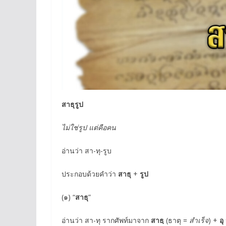
สาธุรูป
ไม่ใช่รูป แต่คือคน
อ่านว่า สา-ทุ-รูบ
ประกอบด้วยคำว่า
สาธุ
+
รูป
(๑) “
สาธุ
”
อ่านว่า สา-ทุ รากศัพท์มาจาก
สาธฺ
(ธาตุ =
สำเร็จ
) +
อุ