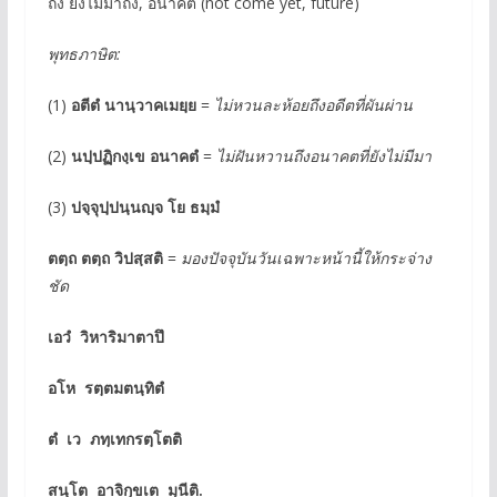
ถึง ยังไม่มาถึง, อนาคต (not come yet, future)
พุทธภาษิต
:
(1)
อตีตํ นานฺวาคเมยฺย
=
ไม่หวนละห้อยถึงอดีตที่ผันผ่าน
(2)
นปฺปฏิกงฺเข อนาคตํ
=
ไม่ฝันหวานถึงอนาคตที่ยังไม่มีมา
(3)
ปจฺจุปฺปนฺนญฺจ โย ธมฺมํ
ตตฺถ ตตฺถ วิปสฺสติ
=
มองปัจจุบันวันเฉพาะหน้านี้ให้กระจ่าง
ชัด
เอวํ วิหาริมาตาปึ
อโห รตฺตมตนฺทิตํ
ตํ เว ภทฺเทกรตฺโตติ
สนฺโต อาจิกฺขเต มุนีติ.