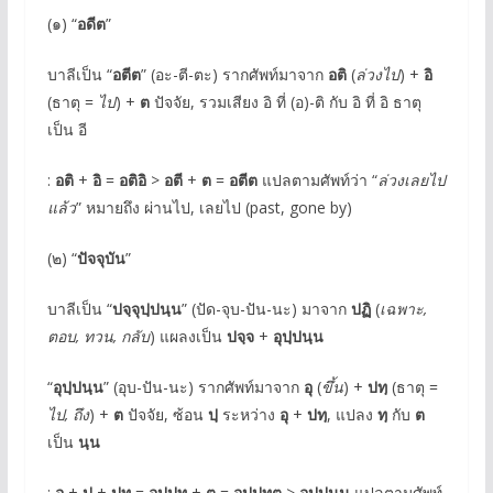
(๑) “
อดีต
”
บาลีเป็น “
อตีต
” (อะ-ตี-ตะ) รากศัพท์มาจาก
อติ
(
ล่วงไป
) +
อิ
(ธาตุ =
ไป
) +
ต
ปัจจัย, รวมเสียง อิ ที่ (อ)-ติ กับ อิ ที่ อิ ธาตุ
เป็น อี
:
อติ
+
อิ
=
อติอิ
>
อตี
+
ต
=
อตีต
แปลตามศัพท์ว่า “
ล่วงเลยไป
แล้ว
” หมายถึง ผ่านไป, เลยไป (past, gone by)
(๒) “
ปัจจุบัน
”
บาลีเป็น “
ปจฺจุปฺปนฺน
” (ปัด-จุบ-ปัน-นะ) มาจาก
ปฏิ
(
เฉพาะ,
ตอบ, ทวน, กลับ
) แผลงเป็น
ปจฺจ
+
อุปฺปนฺน
“
อุปฺปนฺน
” (อุบ-ปัน-นะ) รากศัพท์มาจาก
อุ
(
ขึ้น
) +
ปทฺ
(ธาตุ =
ไป, ถึง
) +
ต
ปัจจัย, ซ้อน
ปฺ
ระหว่าง
อุ
+
ปทฺ
, แปลง
ทฺ
กับ
ต
เป็น
นฺน
:
อุ
+
ปฺ
+
ปทฺ
=
อุปฺปท
+
ต
=
อุปฺปทต
>
อุปฺปนฺน
แปลตามศัพท์