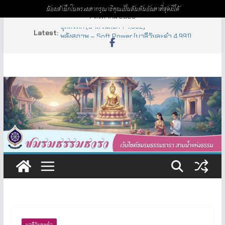
น้อมสำนึกในพระมหากรุณาธิคุณเป็นล้นพ้นอันหาที่สุดมิได้
Skip
7 สิงหาคม 2026
to
Latest:
อุตตรทิศ (บาลีวันละคำ 4,992)
content
พลังสุภาพ – Soft Power (บาลีวันละคำ 4,991)
ธิดามาร (บาลีวันละคำ 4,995)
ปปัญจธรรม (บาลีวันละคำ 4,994)
อหิงสา – อวิหิงสา (บาลีวันละคำ 4,993)
บาลีวันละคำ