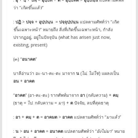
ว่า “
เกิดขึ้นแล้ว
”
:
ปฏิ
>
ปจฺจ
+
อุปฺปนฺน
=
ปจฺจุปฺปนฺน
แปลตามศัพท์ว่า “
เกิด
ขึ้นเฉพาะหน้า
” หมายถึง สิ่งที่เกิดขึ้นเฉพาะหน้า, กำลัง
ปรากฏอยู่, อยู่ในปัจจุบัน (what has arisen just now,
existing, present)
(๓) “
อนาคต
”
บาลีอ่านว่า อะ-นา-คะ-ตะ มาจาก
น
(
ไม่, ไม่ใช่
) แผลงเป็น
อน
+
อาคต
“
อาคต
” (อา-คะ-ตะ) รากศัพท์มาจาก
อา
(
กลับความ
) +
คมฺ
(ธาตุ =
ไป.
กลับความ =
มา
) +
ต
ปัจจัย, ลบที่สุดธาตุ
:
อา
+
คมฺ
+
ต
=
อาคมต
>
อาคต
แปลตามศัพท์ว่า “
มาแล้ว
”
:
น
>
อน
+
อาคต
=
อนาคต
แปลตามศัพท์ว่า “
ยังไม่มา
” หมาย