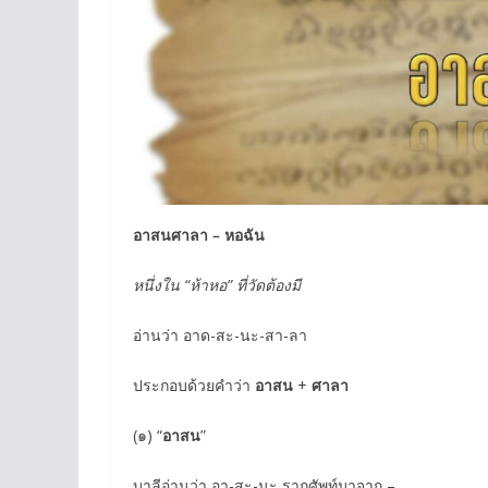
อาสนศาลา – หอฉัน
หนึ่งใน “ห้าหอ” ที่วัดต้องมี
อ่านว่า อาด-สะ-นะ-สา-ลา
ประกอบด้วยคำว่า
อาสน
+
ศาลา
(๑) “
อาสน
”
บาลีอ่านว่า อา-สะ-นะ รากศัพท์มาจาก –