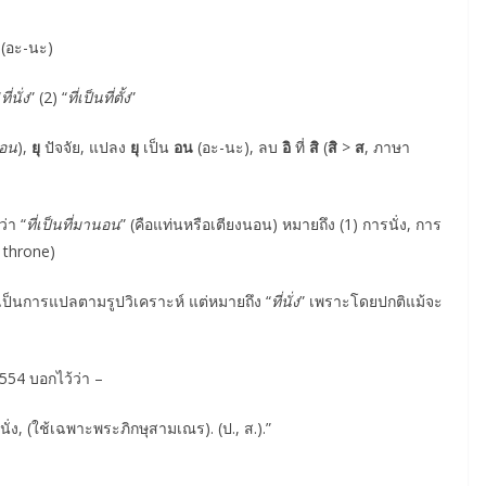
(อะ-นะ)
“
ที่นั่ง
” (2) “
ที่เป็นที่ตั้ง
”
อน
),
ยุ
ปัจจัย, แปลง
ยุ
เป็น
อน
(อะ-นะ), ลบ
อิ
ที่
สิ
(
สิ
>
ส
, ภาษา
่า “
ที่เป็นที่มานอน
” (คือแท่นหรือเตียงนอน) หมายถึง (1) การนั่ง, การ
t, throne)
 เป็นการแปลตามรูปวิเคราะห์ แต่หมายถึง “
ที่นั่ง
” เพราะโดยปกติแม้จะ
54 บอกไว้ว่า –
องนั่ง, (ใช้เฉพาะพระภิกษุสามเณร). (ป., ส.).”