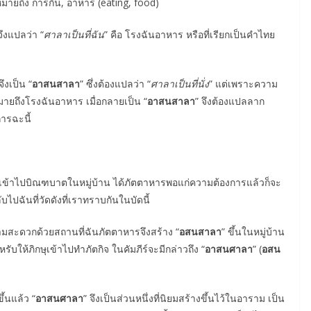
หมายถึง การกิน, อาหาร (eating, food)
จึงแปลว่า “
ศาลาเป็นที่ฉัน
” คือ โรงฉันอาหาร หรือที่เรียกเป็นคำไทย
จึงเป็น “
อาสนสาลา
” ซึ่งต้องแปลว่า “
ศาลาเป็นที่นั่ง
” แต่เพราะความ
หมายถึงโรงฉันอาหาร เมื่อกลายเป็น “
อาสนสาลา
” จึงต้องแปลลาก
ารฉะนี้
เมื่อเข้าไปบิณฑบาตในหมู่บ้าน ได้ภัตตาหารพอแก่ความต้องการแล้วก็จะ
บไปฉันที่วัดดังที่เราทราบกันในบัดนี้
ามสะดวกด้วยสถานที่ฉันภัตตาหารจึงสร้าง “
อสนสาลา
” ขึ้นในหมู่บ้าน
สำหรับให้ภิกษุเข้าไปทำภัตกิจ ในคัมภีร์จะมีกล่าวถึง “
อาสนศาลา
” (
อสน
้นแล้ว “
อาสนศาลา
” จึงเป็นส่วนหนึ่งที่นิยมสร้างขึ้นไว้ในอาราม เป็น