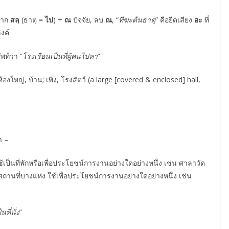
จาก
สลฺ
(ธาตุ =
ไป
) +
ณ
ปัจจัย, ลบ
ณ
, “
ทีฆะต้นธาตุ
” คือยืดเสียง
อะ
ที่
ิงค์
ท์ว่า “
โรงเรือนเป็นที่ผู้คนไปหา
”
องใหญ่, บ้าน; เพิง, โรงสัตว์ (a large [covered & enclosed] hall,
า –
เป็นที่พักหรือเพื่อประโยชน์การงานอย่างใดอย่างหนึ่ง เช่น ศาลาวัด
ถานที่บางแห่ง ใช้เพื่อประโยชน์การงานอย่างใดอย่างหนึ่ง เช่น
ที่นั่ง
”