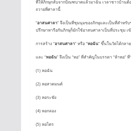
ที่ให้ภิกษุกลับจากบิณฑบาตแล้วมาฉัน เวลาชาวบ้าน
ถวายที่ศาลานี้
“
อาสนศาลา
” จึงเป็นที่ชุมนุมของภิกษุและเป็นที่สำห
ปรึกษาหารือกันภิกษุก็มักใช้อาสนศาลาเป็นที่ประชุม
การสร้าง “
อาสนศาลา
” หรือ “
หอฉัน
” ขึ้นในวัดได้กล
และ “
หอฉัน
” จึงเป็น “หอ” ที่สำคัญในบรรดา “ห้าหอ” ท
(1) หอฉัน
(2) หอสวดมนต์
(3) หอระฆัง
(4) หอกลอง
(5) หอไตร