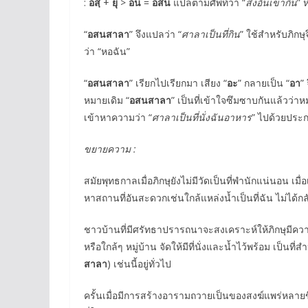
:
อสฺ
+
ยุ
>
อน
=
อสน
แปลตามศัพท์ว่า “
สิ่งอันเขากิน
” 
“
อสนสาลา
” จึงแปลว่า “
ศาลาเป็นที่กิน
” ใช้สำหรับภิกษุ
ว่า “หอฉัน”
“
อสนสาลา
” เรียกไปเรียกมา เสียง “
อะ
” กลายเป็น “
อา
” 
หมายเดิม “
อสนสาลา
” เป็นที่เข้าใจซึมซาบกันแล้วว่า
เข้าหาความว่า “
ศาลาเป็นที่นั่งฉันอาหาร
” ไปด้วยประก
ขยายความ
:
สมัยพุทธกาลเมื่อภิกษุยังไม่มีวัดเป็นที่พำนักแน่นอน 
หาสถานที่อันสะดวกเช่นใกล้แหล่งน้ำเป็นที่ฉัน ไม่ได้กลั
ชาวบ้านที่มีศรัทธาปรารถนาจะสงเคราะห์ให้ภิกษุมีคว
หรือใกล้ๆ หมู่บ้าน จัดให้มีที่นั่งและน้ำไว้พร้อม เป็นที่
สาลา
) เช่นนี้อยู่ทั่วไป
ครั้นเมื่อมีการสร้างอารามถวายเป็นของสงฆ์แพร่หลายขึ