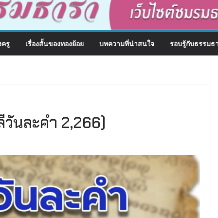
งครู
เรื่องสั้นของทองย้อย
บทความที่น่าสนใจ
รอบรู้กับธรรมธ
ีวันละคำ 2,266)